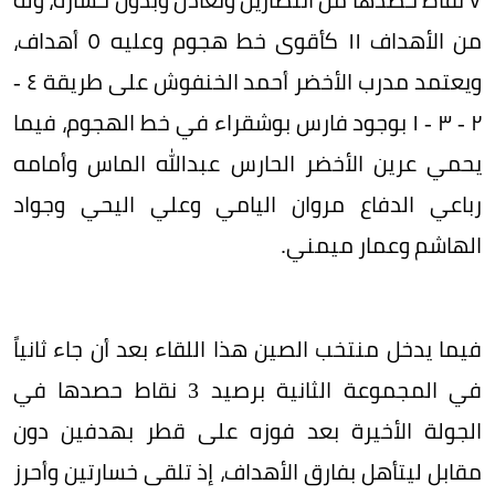
من اﻷهداف ١١ كأقوى خط هجوم وعليه ٥ أهداف،
ويعتمد مدرب اﻷخضر أحمد الخنفوش على طريقة ٤ -
٢ - ٣ - ١ بوجود فارس بوشقراء في خط الهجوم، فيما
يحمي عرين اﻷخضر الحارس عبدالله الماس وأمامه
رباعي الدفاع مروان اليامي وعلي اليحي وجواد
الهاشم وعمار ميمني.
فيما يدخل منتخب الصين هذا اللقاء بعد أن جاء ثانياً
في المجموعة الثانية برصيد 3 نقاط حصدها في
الجولة اﻷخيرة بعد فوزه على قطر بهدفين دون
مقابل ليتأهل بفارق اﻷهداف، إذ تلقى خسارتين وأحرز