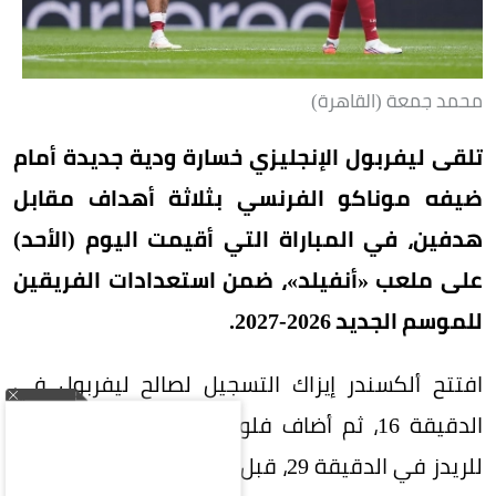
محمد جمعة (القاهرة)
تلقى ليفربول الإنجليزي خسارة ودية جديدة أمام
ضيفه موناكو الفرنسي بثلاثة أهداف مقابل
هدفين، في المباراة التي أقيمت اليوم (الأحد)
على ملعب «أنفيلد»، ضمن استعدادات الفريقين
للموسم الجديد 2026-2027.
افتتح ألكسندر إيزاك التسجيل لصالح ليفربول في
الدقيقة 16، ثم أضاف فلوريان فيرتز الهدف الثاني
للريدز في الدقيقة 29، قبل أن يقلص جولوفين أندريه