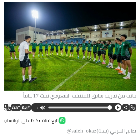
جانب من تدريب سابق للمنتخب السعودي تحت 17 عاماً
--:--
تابع قناة عكاظ على الواتساب
صالح الحربي (جدة)saleh_okaz@