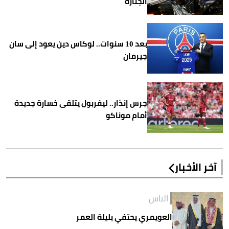
الجنازة
بعد 10 سنوات.. لوكاس دين يعود إلى سان
جيرمان
جرس إنذار.. ليفربول يتلقى خسارة جديدة
أمام موناكو
آخر الأخبار
الناس
العويمري يحتفي بليلة العمر