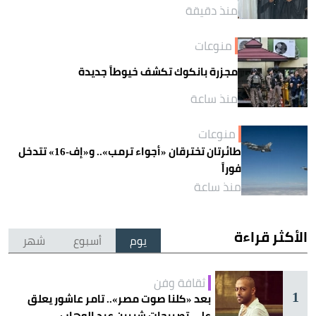
منذ دقيقة
منوعات
مجزرة بانكوك تكشف خيوطاً جديدة
منذ ساعة
منوعات
طائرتان تخترقان «أجواء ترمب».. و«إف-16» تتدخل
فوراً
منذ ساعة
الأكثر قراءة
يوم
أسبوع
شهر
ثقافة وفن
1
بعد «كلنا صوت مصر».. تامر عاشور يعلق
على تصريحات شيرين عبد الوهاب