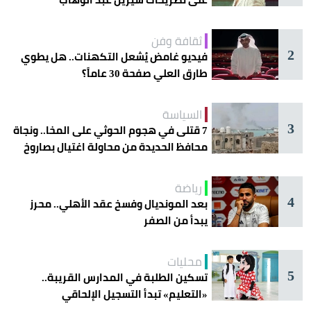
ثقافة وفن
2
فيديو غامض يُشعل التكهنات.. هل يطوي
طارق العلي صفحة 30 عاماً؟
السياسة
3
7 قتلى في هجوم الحوثي على المخا.. ونجاة
محافظ الحديدة من محاولة اغتيال بصاروخ
رياضة
4
بعد المونديال وفسخ عقد الأهلي.. محرز
يبدأ من الصفر
محليات
5
تسكين الطلبة في المدارس القريبة..
«التعليم» تبدأ التسجيل الإلحاقي
للمستجدين