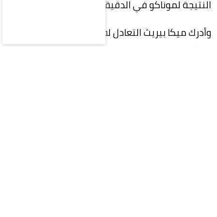
النتيجة لموناكو في الدقيقة 44 من ركلة جزاء.
وأدرك ميكا بيريث التعادل لفريق موناكو في الدقيقة
56، ثم خطف باري برونر الفوز للفريق الفرنسي قبل
دقيقتين من نهاية الوقت الأصلي للمباراة.
سيناريو مكرر
وكان ليفربول بقيادة مدربه الجديد أندوني إيراولا، قد
خسر المباراة الودية الماضية أمام ليدز يونايتد بنتيجة
4-2، بعد أن كان متقدماً 2-0.
ويستهل ليفربول مشواره في الموسم الجديد من
الدوري الإنجليزي الممتاز «بريميرليغ» بمواجهة
نيوكاسل يونايتد 23 أغسطس الجاري.