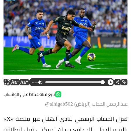
--:--
تابع قناة عكاظ على الواتساب
عبدالرحمن الحجاب (الرياض) alhigab502@
تغزل الحساب الرسمي لنادي الهلال عبر منصة «X»
بالنجم الدولي المدافع حسان تمبكتي قبل انطلاقة