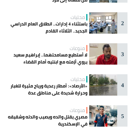
محليات
2
باستثناء 4 إدارات.. انطلاق العام الدراسي
الجديد.. الثلاثاء القادم
منوعات
3
لا أستطيع مسامحتهما.. إبراهيم سعيد
يروي أزمته مع ابنتيه أمام القضاء
محليات
4
«الأرصاد»: أمطار رعدية ورياح مثيرة للغبار
وحرارة شديدة على مناطق عدة
منوعات
5
مصري يقتل والده ويصيب والدته وشقيقه
في الإسكندرية