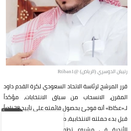
رتيبان الدوسري (الرياض) @Rtiban1
قرر المرشح لرئاسة الاتحاد السعودي لكرة القدم داود
المقرن، الانسحاب من سباق الانتخابات، مؤكداً
لـ«عكاظ» أنه فوجئ بحصول قائمته على تأييد 28 نادياً
قبل بدء حملته الانتخابية، معتبراً ذلك دليلاً على رغبة
الأندية في مشروع تطويري أكثر من ارتباطها