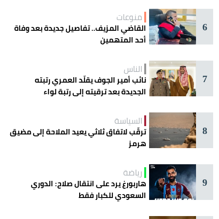
منوعات
6
القاضي المزيف.. تفاصيل جديدة بعد وفاة
أحد المتهمين
الناس
7
نائب أمير الجوف يقلّد العمري رتبته
الجديدة بعد ترقيته إلى رتبة لواء
السياسة
8
ترقّب لاتفاق ثلاثي يعيد الملاحة إلى مضيق
هرمز
رياضة
9
هاربورغ يرد على انتقال صلاح: الدوري
السعودي للكبار فقط