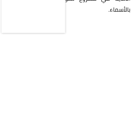
بالأسماء.
وأوضح المقرن أنه اتخذ قرار الترشح بعد التأكد من
استيفائه جميع الشروط النظامية، واضعاً نصب عينيه
تقديم مشروع مؤسسي يهدف إلى تطوير كرة القدم
السعودية والاستفادة من الكفاءات الوطنية، مشيراً
إلى أنه اختار قائمة تضم شخصيات تمتلك خبرات
كلاعبين وإداريين وفنيين، إلى جانب التأهيل
الأكاديمي والخبرة العملية.
وشدد على أن المرحلة القادمة تمثل أهمية كبيرة