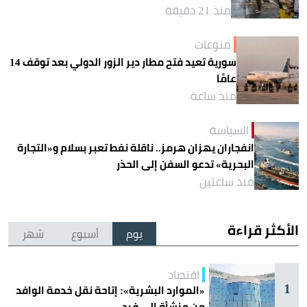
منذ 21 دقيقة
منوعات
سورية تعيد فتح مطار دير الزور الدولي بعد توقف 14
عامًا
منذ ساعة
السياسة
انفجاران يهزان هرمز.. ناقلة نفط تعبر بسلام و«التجارة
البحرية» تدعو السفن إلى الحذر
منذ ساعتين
الأكثر قراءة
يوم
أسبوع
شهر
اقتصاد
1
«الموارد البشرية»: إتاحة نقل خدمة الوافد
من منشأة إلى فرد