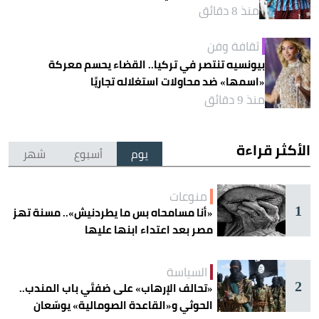
منذ 8 دقائق
ثقافة وفن
بيونسيه تنتصر في تركيا.. القضاء يحسم معركة
«اسمها» ضد محاولات استغلاله تجاريًا
منذ 9 دقائق
الأكثر قراءة
يوم
أسبوع
شهر
منوعات
1
«أنا مسامحاه بس ما يطردنيش».. مسنة تهز
مصر بعد اعتداء ابنها عليها
السياسة
2
«تحالف الإرهاب» على ضفتَي باب المندب..
الحوثي و«القاعدة الصومالية» يوسّعان