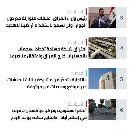
دائرة الخطر
السياسة
3
رئيس وزراء العراق: علاقات متوازنة مع دول
الجوار.. ولن نسمح باستخدام أراضينا لتهديد
أمنها
السياسة
4
اختراق شبكة مسلحة تخطط لهجمات
بالمسيّرات خارج العراق واعتقال عناصرها
اقتصاد
5
«التجارة» تحذّر من مشاركة بيانات المنشآت
عبر مواقع ومنصات غير موثوقة
السياسة
6
أعلام السعودية وتركيا وباكستان ترفرف
في إسلام آباد.. «اتفاق مكة» يوحّد الردع