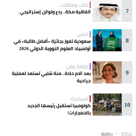
كتاب ومقالات
7
اتفاقية مكة.. ردع وتوازن إستراتيجي
الناس
8
سعودية تفوز بجائزة «أفضل طالبة» في
أولمبياد العلوم النووية الدولي 2026
ثقافة وفن
9
بعد آلام حادة.. منة شلبي تستعد لعملية
جراحية
السياسة
10
كولومبيا تستقبل رئيسها الجديد
بالانفجارات!
عكاظ
>
رياضة