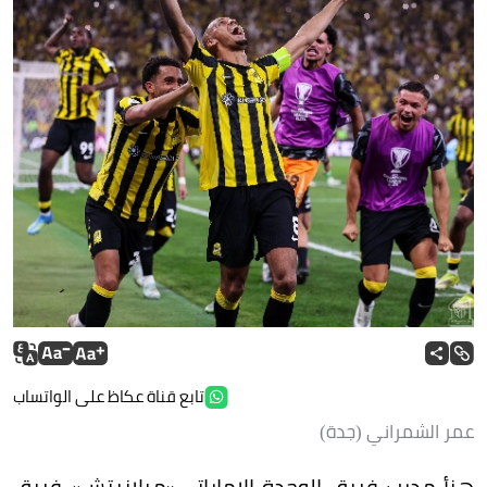
تابع قناة عكاظ على الواتساب
عمر الشمراني (جدة)
هنأ مدرب فريق الوحدة الإماراتي«ميلانيتش» فريق