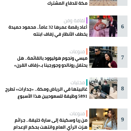
مكة للدفاع المشترك
ثقافة وفن
6
أعاد رقصة عمرها 32 عاماً.. محمود حميدة
يخطف الأنظار في زفاف ابنته
منوعات
7
ميسي ونجوم هوليوود بالقائمة.. هل
يحتفل رونالدو وجورجينا بـ«زفاف القرن»
غداً؟
محليات
8
غالبيتها في الرياض ومكة.. «جدارات» تطرح
5891 وظيفة للسعوديين هذا الأسبوع
منوعات
9
من ريا وسكينة إلى سارة خليفة.. جرائم
هزت الرأي العام وانتهت بحكم الإعدام