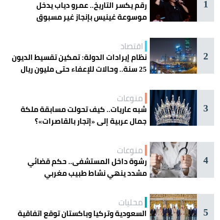
1
رقم يكسر التاريخ.. عمرو دياب يدخل
موسوعة غينيس بإنجاز غير مسبوق
اقتصاد
2
نظام إيرادات الدولة: تمكين تقسيط الديون
25 سنة.. وحالات للإعفاء حتى مليون ريال
منوعات
3
شبه عاريات.. كيف تحولت مسابقة ملكة
جمال عربية إلى «إتجار بالقاصرات»؟
منوعات
4
رشوة داخل المستشفى.. حكم قضائي
مشدد ينهي نشاط طبيب مغربي
محليات
5
السعودية وتركيا وباكستان توقع اتفاقية