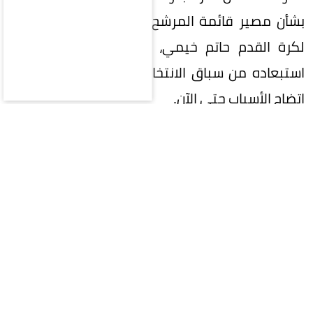
بشأن مصير قائمة المرشح لرئاسة الاتحاد السعودي
لكرة القدم حاتم خيمي، وسط أنباء عن احتمالية
استبعاده من سباق الانتخابات بقرار من اللجنة، دون
اتضاح الأسباب حتى الآن.
وفي المقابل، تشير الأنباء المتداولة إلى استمرار
قائمة رئيس القادسية السابق بدر الرزيزاء في سباق
الترشح، إلى جانب قائمة رئيس النادي الأهلي السابق
خالد العيسى.
ويأتي هذا الترقب على الرغم من تجاوز خيمي