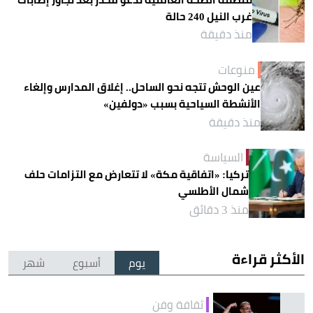
غرب النيل 240 حالة
منذ دقيقة
منوعات
عين الوحش تتجه نحو الساحل.. إغلاق المدارس وإلغاء
الأنشطة السياحية بسبب «دولفين»
منذ دقيقة
السياسة
تركيا: «اتفاقية مكة» لا تتعارض مع التزامات حلف
شمال الأطلسي
منذ 3 دقائق
الأكثر قراءة
يوم
أسبوع
شهر
ثقافة وفن