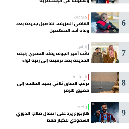
وشقيقه في الإسكندرية
منوعات
6
القاضي المزيف.. تفاصيل جديدة بعد
وفاة أحد المتهمين
الناس
7
نائب أمير الجوف يقلّد العمري رتبته
الجديدة بعد ترقيته إلى رتبة لواء
السياسة
8
ترقّب لاتفاق ثلاثي يعيد الملاحة إلى
مضيق هرمز
رياضة
9
هاربورغ يرد على انتقال صلاح: الدوري
السعودي للكبار فقط