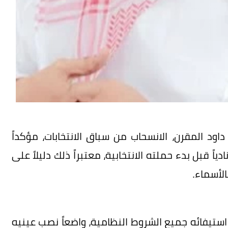
اود المقرن، الانسحاب من سباق الانتخابات، مؤكداً
«عكاظ» أنه فوجئ بحصول قائمته على تأييد 28 نادياً قبل بدء حملته الانتخابية، معتبراً ذلك دليلاً على
الأسماء.
 استيفائه جميع الشروط النظامية، واضعاً نصب عينيه