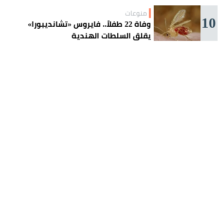
منوعات
10
وفاة 22 طفلاً.. فايروس «تشانديبورا»
يقلق السلطات الهندية