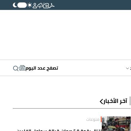
تصفح عدد اليوم
آخر الأخبار
منوعات
زلزال بقوة 5.9 درجات قبالة سواحل الفلبين