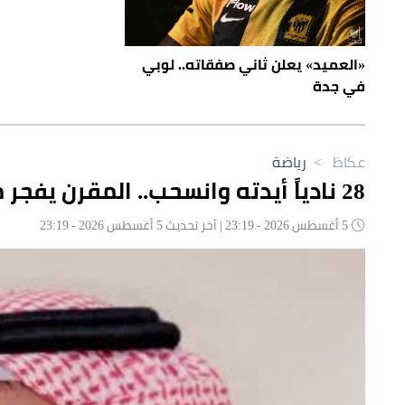
«العميد» يعلن ثاني صفقاته.. لوبي
في جدة
عكاظ
>
رياضة
28 نادياً أيدته وانسحب.. المقرن يفجر مفاجأة قبل الانتخابات!
5 أغسطس 2026 - 23:19 | آخر تحديث 5 أغسطس 2026 - 23:19