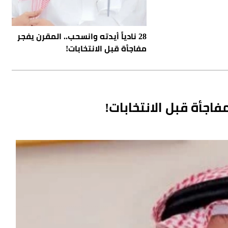
28 نادياً أيدته وانسحب.. المقرن يفجر
مفاجأة قبل الانتخابات!