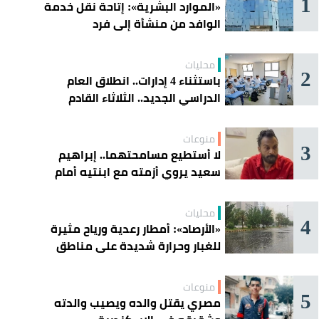
1
«الموارد البشرية»: إتاحة نقل خدمة
الوافد من منشأة إلى فرد
محليات
2
باستثناء 4 إدارات.. انطلاق العام
الدراسي الجديد.. الثلاثاء القادم
منوعات
3
لا أستطيع مسامحتهما.. إبراهيم
سعيد يروي أزمته مع ابنتيه أمام
القضاء
محليات
4
«الأرصاد»: أمطار رعدية ورياح مثيرة
للغبار وحرارة شديدة على مناطق
عدة
منوعات
5
مصري يقتل والده ويصيب والدته