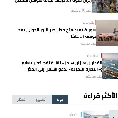
منذ 46 دقيقة
منوعات
سورية تعيد فتح مطار دير الزور الدولي بعد
توقف 14 عامًا
منذ ساعة
السياسة
انفجاران يهزان هرمز.. ناقلة نفط تعبر بسلام
و«التجارة البحرية» تدعو السفن إلى الحذر
منذ ساعتين
الأكثر قراءة
يوم
أسبوع
شهر
اقتصاد