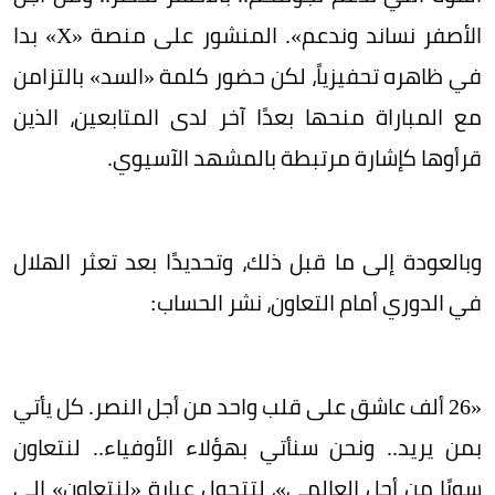
الأصفر نساند وندعم». المنشور على منصة «X» بدا
في ظاهره تحفيزياً، لكن حضور كلمة «السد» بالتزامن
مع المباراة منحها بعدًا آخر لدى المتابعين، الذين
قرأوها كإشارة مرتبطة بالمشهد الآسيوي.
وبالعودة إلى ما قبل ذلك، وتحديدًا بعد تعثر الهلال
في الدوري أمام التعاون، نشر الحساب:
«26 ألف عاشق على قلب واحد من أجل النصر. كل يأتي
بمن يريد.. ونحن سنأتي بهؤلاء الأوفياء.. لنتعاون
سويًا من أجل العالمي»، لتتحول عبارة «لنتعاون» إلى