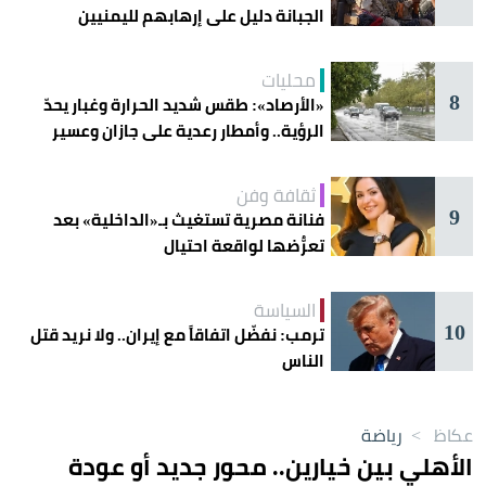
الجبانة دليل على إرهابهم لليمنيين
محليات
8
«الأرصاد»: طقس شديد الحرارة وغبار يحدّ
الرؤية.. وأمطار رعدية على جازان وعسير
ثقافة وفن
9
فنانة مصرية تستغيث بـ«الداخلية» بعد
تعرُّضها لواقعة احتيال
السياسة
10
ترمب: نفضّل اتفاقاً مع إيران.. ولا نريد قتل
الناس
عكاظ
>
رياضة
الأهلي بين خيارين.. محور جديد أو عودة