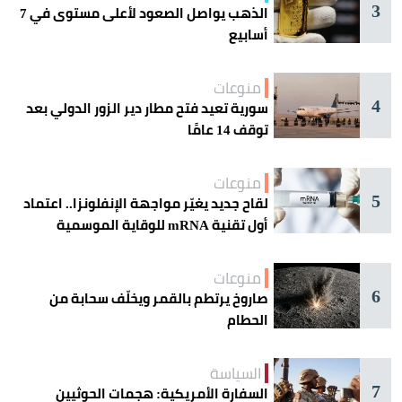
3
الذهب يواصل الصعود لأعلى مستوى في 7
أسابيع
منوعات
4
سورية تعيد فتح مطار دير الزور الدولي بعد
توقف 14 عامًا
منوعات
5
لقاح جديد يغيّر مواجهة الإنفلونزا.. اعتماد
أول تقنية mRNA للوقاية الموسمية
منوعات
6
صاروخ يرتطم بالقمر ويخلّف سحابة من
الحطام
السياسة
7
السفارة الأمريكية: هجمات الحوثيين