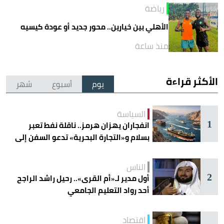
رياضة
الأهلي بين خيارين.. محور جديد أو عودة كيسيه
منذ ساعة
الأكثر قراءة
يوم
أسبوع
شهر
السياسة
1
انفجاران يهزان هرمز.. ناقلة نفط تعبر
بسلام و«التجارة البحرية» تدعو السفن إلى
الحذر
الناس
2
أول مدير لـ«أم القرى».. رحيل راشد الراجح
أحد رواد التعليم الجامعي
اقتصاد