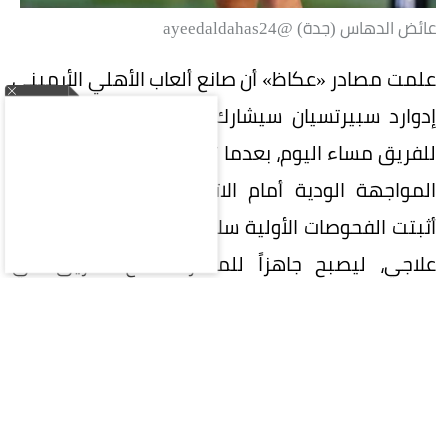
عائض الدهاس (جدة) @ayeedaldahas24
علمت مصادر «عكاظ» أن صانع ألعاب الأهلي الأرميني
إدوارد سبيرتسيان سيشارك في التدريبات الجماعية
للفريق مساء اليوم، بعدما تعرض لإصابة خفيفة خلال
المواجهة الودية أمام الاتفاق أمس (الأربعاء)، إذ
أثبتت الفحوصات الأولية سلامته وعدم حاجته لبرنامج
علاجي، ليصبح جاهزاً للمشاركة مع الفريق في
الاستحقاقات القادمة.
وتنفس الأهلي الصعداء بعد الاطمئنان على حالة
اللاعب، الذي يُعد أحد أبرز صفقات الفريق خلال فترة