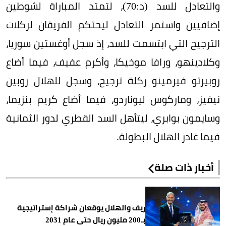
والتعادل للسد (د:70)، لتمتد المباراة لشوطين
إضافيين واستمر التعادل ليحتكم الفريقان لركلات
الترجيح التي ابتسمت للسد، إذ سجل أوغستين سوريا،
وكلادينهو، ورافا موخيكا، وأكرم عفيف، فيما أضاع
روبيرتو فيرمينو ركلة ترجيح، وسجل للهلال روبين
نيفيز، وماركوس ليوناردو، فيما أضاع كريم بنزيما،
وسايمون بوابري، ليتأهل السد القطري لدور الثمانية
فيما غادر الهلال البطولة.
أخبار ذات صلة
ريف والهلال يوقعان شراكة إستراتيجية
بـ200 مليون ريال حتى عام 2031