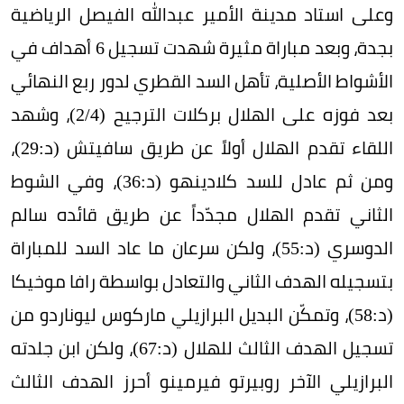
وعلى استاد مدينة الأمير عبدالله الفيصل الرياضية
بجدة، وبعد مباراة مثيرة شهدت تسجيل 6 أهداف في
الأشواط الأصلية، تأهل السد القطري لدور ربع النهائي
بعد فوزه على الهلال بركلات الترجيح (2/4)، وشهد
اللقاء تقدم الهلال أولاً عن طريق سافيتش (د:29)،
ومن ثم عادل للسد كلادينهو (د:36)، وفي الشوط
الثاني تقدم الهلال مجدّداً عن طريق قائده سالم
الدوسري (د:55)، ولكن سرعان ما عاد السد للمباراة
بتسجيله الهدف الثاني والتعادل بواسطة رافا موخيكا
(د:58)، وتمكّن البديل البرازيلي ماركوس ليوناردو من
تسجيل الهدف الثالث للهلال (د:67)، ولكن ابن جلدته
البرازيلي الآخر روبيرتو فيرمينو أحرز الهدف الثالث