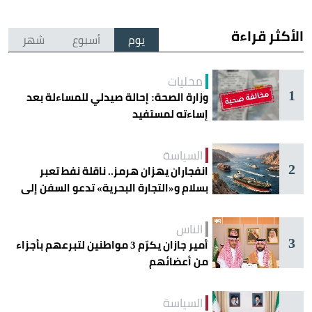
الأكثر قراءة
يوم
أسبوع
شهر
محليات
1
وزارة الصحة: إحالة صيدلي للمساءلة بعد
إساءته لمستفيد
السياسة
2
انفجاران يهزان هرمز.. ناقلة نفط تعبر
بسلام و«التجارة البحرية» تدعو السفن إلى
الحذر
الناس
3
أمير جازان يكرّم 3 مواطنين لتبرعهم بأجزاء
من أعضائهم
السياسة