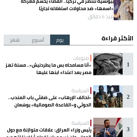
بيونسيه تنتصر في تركيا.. القضاء يحسم معركة
«اسمها» ضد محاولات استغلاله تجاريًا
منذ 6 دقائق
الأكثر قراءة
يوم
أسبوع
شهر
منوعات
1
«أنا مسامحاه بس ما يطردنيش».. مسنة تهز
مصر بعد اعتداء ابنها عليها
السياسة
2
«تحالف الإرهاب» على ضفتَي باب المندب..
الحوثي و«القاعدة الصومالية» يوسّعان
دائرة الخطر
السياسة
3
رئيس وزراء العراق: علاقات متوازنة مع دول