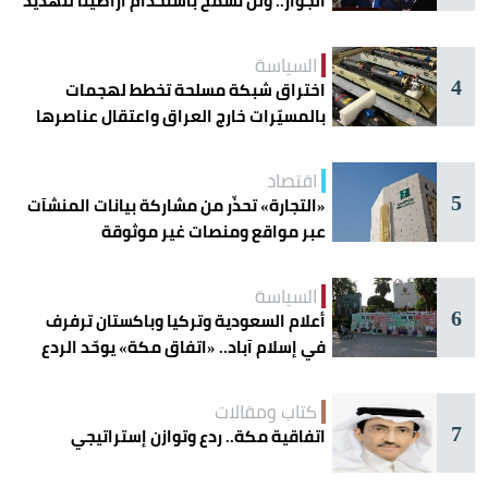
الجوار.. ولن نسمح باستخدام أراضينا لتهديد
أمنها
السياسة
4
اختراق شبكة مسلحة تخطط لهجمات
بالمسيّرات خارج العراق واعتقال عناصرها
اقتصاد
5
«التجارة» تحذّر من مشاركة بيانات المنشآت
عبر مواقع ومنصات غير موثوقة
السياسة
6
أعلام السعودية وتركيا وباكستان ترفرف
في إسلام آباد.. «اتفاق مكة» يوحّد الردع
كتاب ومقالات
7
اتفاقية مكة.. ردع وتوازن إستراتيجي