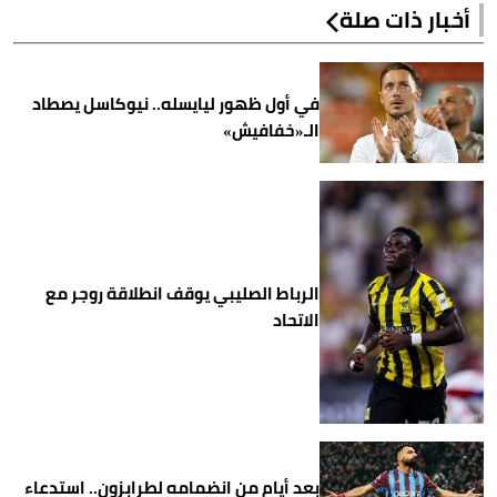
أخبار ذات صلة
في أول ظهور ليايسله.. نيوكاسل يصطاد
الـ«خفافيش»
الرباط الصليبي يوقف انطلاقة روجر مع
الاتحاد
بعد أيام من انضمامه لطرابزون.. استدعاء