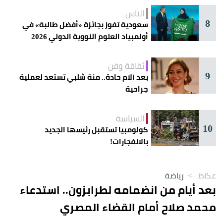
الناس
8
سعودية تفوز بجائزة «أفضل طالبة» في
أولمبياد العلوم النووية الدولي 2026
ثقافة وفن
9
بعد آلام حادة.. منة شلبي تستعد لعملية
جراحية
السياسة
10
كولومبيا تستقبل رئيسها الجديد
بالانفجارات!
عكاظ
>
رياضة
بعد أيام من انضمامه لطرابزون.. استدعاء
محمد صلاح أمام القضاء المصري