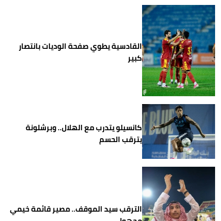
القادسية يطوي صفحة الوديات بانتصار
كبير
كانسيلو يتدرب مع الهلال.. وبرشلونة
يترقب الحسم
الترقب سيد الموقف.. مصير قائمة خيمي
مجهول