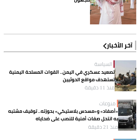
آخر الأخبار
السياسة
تصعيد عسكري في اليمن.. القوات المسلحة اليمنية
تستهدف مواقع الحوثيين
منذ 11 دقيقة
منوعات
«أصفاد» و«مسدس بلاستيكي» بحوزته.. توقيف مشتبه
به انتحل صفات أمنية للنصب على ضحاياه
منذ 21 دقيقة