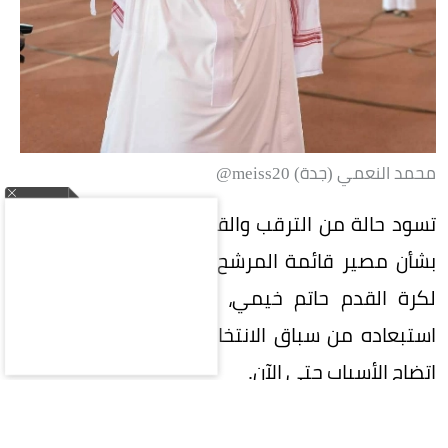
محمد النعمي (جدة) meiss20@
تسود حالة من الترقب والقلق في الأوساط الرياضية
بشأن مصير قائمة المرشح لرئاسة الاتحاد السعودي
لكرة القدم حاتم خيمي، وسط أنباء عن احتمالية
استبعاده من سباق الانتخابات بقرار من اللجنة، دون
اتضاح الأسباب حتى الآن.