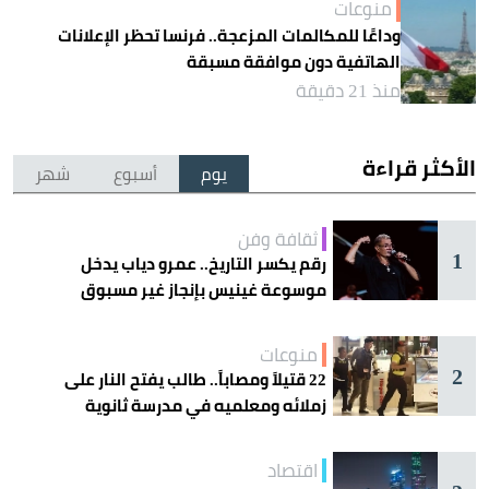
منوعات
وداعًا للمكالمات المزعجة.. فرنسا تحظر الإعلانات
الهاتفية دون موافقة مسبقة
منذ 21 دقيقة
الأكثر قراءة
يوم
أسبوع
شهر
ثقافة وفن
1
رقم يكسر التاريخ.. عمرو دياب يدخل
موسوعة غينيس بإنجاز غير مسبوق
منوعات
2
22 قتيلاً ومصاباً.. طالب يفتح النار على
زملائه ومعلميه في مدرسة ثانوية
اقتصاد