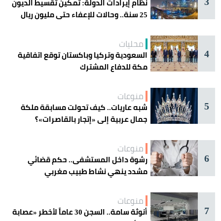
3
نظام إيرادات الدولة: تمكين تقسيط الديون
25 سنة.. وحالات للإعفاء حتى مليون ريال
محليات
4
السعودية وتركيا وباكستان توقع اتفاقية
مكة للدفاع المشترك
منوعات
5
شبه عاريات.. كيف تحولت مسابقة ملكة
جمال عربية إلى «إتجار بالقاصرات»؟
منوعات
6
رشوة داخل المستشفى.. حكم قضائي
مشدد ينهي نشاط طبيب مغربي
منوعات
7
أنوثة سامة.. السجن 30 عاماً لأخطر «عصابة