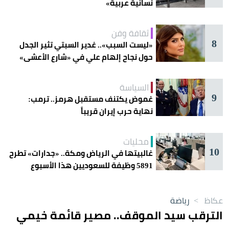
نسائية عربية»
ثقافة وفن
8
«ليست السبب».. غدير السبتي تثير الجدل
حول نجاح إلهام علي في «شارع الأعشى»
السياسة
9
غموض يكتنف مستقبل هرمز.. ترمب:
نهاية حرب إيران قريباً
محليات
10
غالبيتها في الرياض ومكة.. «جدارات» تطرح
5891 وظيفة للسعوديين هذا الأسبوع
عكاظ
>
رياضة
الترقب سيد الموقف.. مصير قائمة خيمي