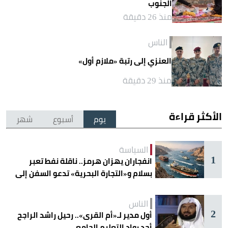
الجنوب
منذ 26 دقيقة
الناس
العنزي إلى رتبة «ملازم أول»
منذ 29 دقيقة
الأكثر قراءة
يوم
أسبوع
شهر
السياسة
1
انفجاران يهزان هرمز.. ناقلة نفط تعبر
بسلام و«التجارة البحرية» تدعو السفن إلى
الحذر
الناس
2
أول مدير لـ«أم القرى».. رحيل راشد الراجح
أحد رواد التعليم الجامعي