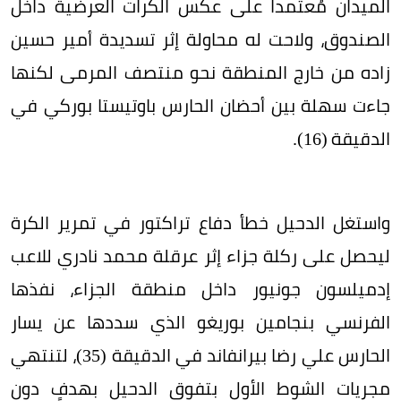
الميدان مُعتمداً على عكس الكرات العرضية داخل
الصندوق، ولاحت له محاولة إثر تسديدة أمير حسين
زاده من خارج المنطقة نحو منتصف المرمى لكنها
جاءت سهلة بين أحضان الحارس باوتيستا بوركي في
الدقيقة (16).
واستغل الدحيل خطأ دفاع تراكتور في تمرير الكرة
ليحصل على ركلة جزاء إثر عرقلة محمد نادري للاعب
إدميلسون جونيور داخل منطقة الجزاء، نفذها
الفرنسي بنجامين بوريغو الذي سددها عن يسار
الحارس علي رضا بيرانفاند في الدقيقة (35)، لتنتهي
مجريات الشوط الأول بتفوق الدحيل بهدفٍ دون