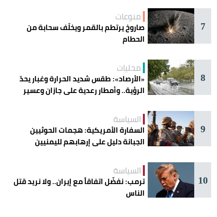
منوعات
7
صاروخ يرتطم بالقمر ويخلّف سحابة من
الحطام
محليات
8
«الأرصاد»: طقس شديد الحرارة وغبار يحدّ
الرؤية.. وأمطار رعدية على جازان وعسير
السياسة
9
السفارة الأمريكية: هجمات الحوثيين
الجبانة دليل على إرهابهم لليمنيين
السياسة
10
ترمب: نفضّل اتفاقاً مع إيران.. ولا نريد قتل
الناس