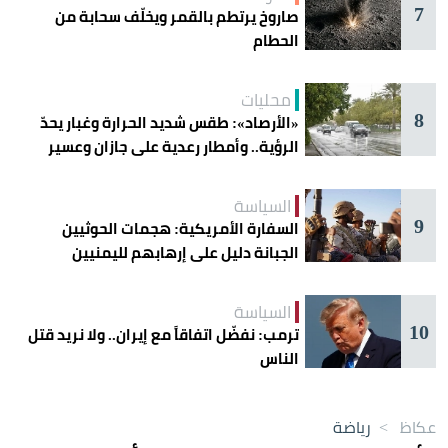
7
صاروخ يرتطم بالقمر ويخلّف سحابة من
الحطام
محليات
8
«الأرصاد»: طقس شديد الحرارة وغبار يحدّ
الرؤية.. وأمطار رعدية على جازان وعسير
السياسة
9
السفارة الأمريكية: هجمات الحوثيين
الجبانة دليل على إرهابهم لليمنيين
السياسة
10
ترمب: نفضّل اتفاقاً مع إيران.. ولا نريد قتل
الناس
عكاظ
>
رياضة