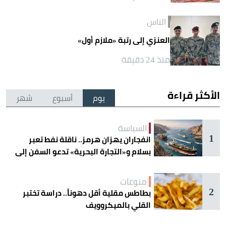
الناس
العنزي إلى رتبة «ملازم أول»
منذ 24 دقيقة
الأكثر قراءة
يوم
أسبوع
شهر
السياسة
1
انفجاران يهزان هرمز.. ناقلة نفط تعبر
بسلام و«التجارة البحرية» تدعو السفن إلى
الحذر
منوعات
2
بطاطس مقلية أقل دهوناً.. دراسة تختبر
القلي بالميكروويف