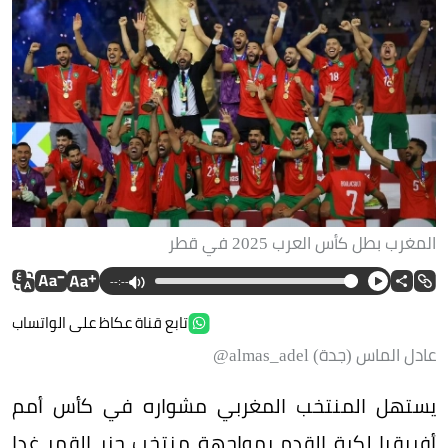
المغرب بطل كأس العرب 2025 في قطر
--:--
تابع قناة عكاظ على الواتساب
عادل الماس (جدة) almas_adel@
يستهل المنتخب المغربي مشواره في كأس أمم
أفريقيا لكرة القدم بمواجهة منتخب جزر القمر غدا