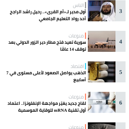
الناس
3
أول مدير لـ«أم القرى».. رحيل راشد الراجح
أحد رواد التعليم الجامعي
منوعات
4
سورية تعيد فتح مطار دير الزور الدولي بعد
توقف 14 عامًا
اقتصاد
5
الذهب يواصل الصعود لأعلى مستوى في 7
أسابيع
منوعات
6
لقاح جديد يغيّر مواجهة الإنفلونزا.. اعتماد
أول تقنية mRNA للوقاية الموسمية
منوعات