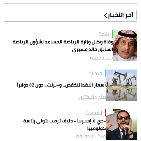
آخر الأخبار
رياضة
وفاة وكيل وزارة الرياضة المساعد لشؤون الرياضة
السابق خالد عسيري
منذ دقيقة
اقتصاد
أسعار النفط تنخفض.. و«برنت» دون 82 دولاراً
منذ دقيقتين
السياسة
«دي لا إسبرييا» حليف ترمب يتولى رئاسة
كولومبيا
منذ 15 دقيقة