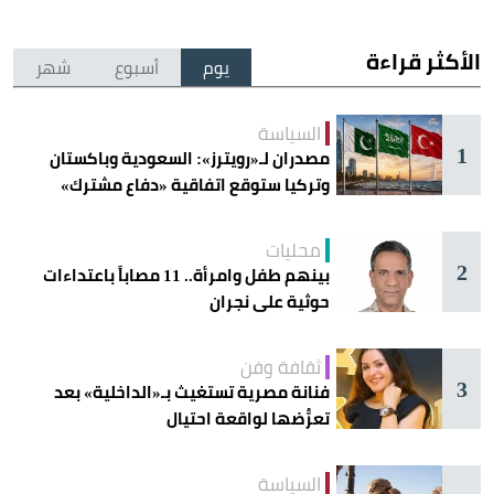
الأكثر قراءة
يوم
أسبوع
شهر
السياسة
1
مصدران لـ«رويترز»: السعودية وباكستان
وتركيا ستوقع اتفاقية «دفاع مشترك»
اليوم في جدة
محليات
2
بينهم طفل وامرأة.. 11 مصاباً باعتداءات
حوثية على نجران
ثقافة وفن
3
فنانة مصرية تستغيث بـ«الداخلية» بعد
تعرُّضها لواقعة احتيال
السياسة