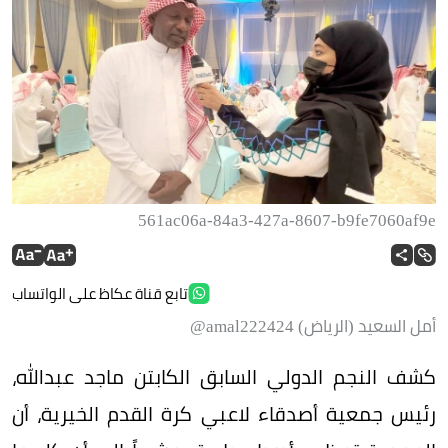
561ac06a-84a3-427a-8607-b9fe7060af9e
تابع قناة عكاظ على الواتساب
أمل السعيد (الرياض) amal222424@
كشف النجم الدولي السابق الكابتن ماجد عبدالله،
رئيس جمعية أصدقاء لاعبي كرة القدم الخيرية، أن