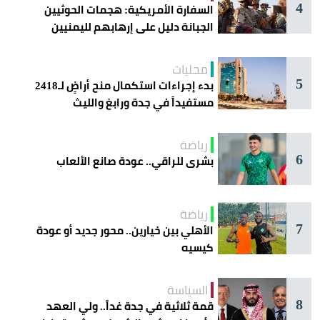
4
السفارة الأمريكية: هجمات الحوثيين
الجبانة دليل على إرهابهم لليمنيين
محليات
5
بدء إجراءات استكمال منح أراضٍ لـ2418
مستفيداً في جدة ورابغ والليث
رياضة
6
بشرى للراقي.. عودة صانع الألعاب
رياضة
7
الأهلي بين خيارين.. محور جديد أو عودة
كيسيه
السياسة
8
قمة ثلاثية في جدة غداً.. ولي العهد