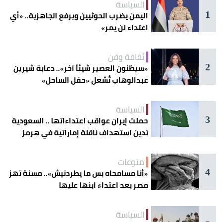
السياسة
1
اليمن يضرب الحوثيين ويرفع الجاهزية.. «أي
اعتداء لن يمر»
ثقافة وفن
2
«سيظنون العصير شيئاً آخر».. دعابة شيرين
عبدالوهاب تُشعل «حفل الساحل»
السياسة
3
حملت إيران عواقب اعتداءاتها .. السعودية
تدين استهداف ناقلة إماراتية في هرمز
منوعات
4
«أنا مسامحاه بس ما يطردنيش».. مسنة تهز
مصر بعد اعتداء ابنها عليها
السياسة