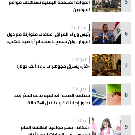
5
القوات المسلحة اليمنية تستهدف مواقع
الحوثيين
السياسة
6
رئيس وزراء العراق: علاقات متوازنة مع دول
الجوار.. ولن نسمح باستخدام أراضينا لتهديد
أمنها
منوعات
7
«فأر» يسرق مجوهرات بـ 12 ألف دولار!
منوعات
8
منظمة الصحة العالمية تدعو للحذر بعد
تجاوز إصابات غرب النيل 240 حالة
محليات
9
«عكاظ» تنشر مواعيد انطلاقة العام
الدراسي في الإدارات المستثناة