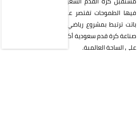
مستقبل كرة القدم السعودية، في مرحلة لم تعد
فيها الطموحات تقتصر على تحقيق البطولات، بل
باتت ترتبط بمشروع رياضي وطني كبير، يتطلع إلى
صناعة كرة قدم سعودية أكثر تنافسية وتأثيراً وحضوراً
على الساحة العالمية.
في هذه المرحلة المفصلية، تقع على عاتق
المشاركين في الانتخابات مسؤولية تاريخية تتجاوز
مجرد اختيار اسم لرئاسة الاتحاد؛ فالمطلوب هو اختيار
رئيس قادر على صناعة الفارق، وامتلاك رؤية واضحة،
وإلهام الجماهير واللاعبين والأندية، وتحويل
الطموحات السعودية إلى إنجازات ملموسة.