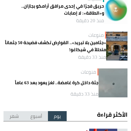
حريق فجرًا في إحدى مرافق أرامكو بجازان..
و«الطاقة»: لا إصابات
منذ 20 دقيقة
منوعات
«جثامين بلا تبريد».. القوارض تكشف فضيحة 50 جثماناً
متحللاً في شيكاغو!
منذ 33 دقيقة
منوعات
جثة داخل كرة غامضة.. لغز يعود بعد 63 عاماً
منذ 33 دقيقة
الأكثر قراءة
يوم
أسبوع
شهر