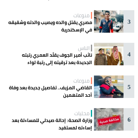
منوعات
3
مصري يقتل والده ويصيب والدته وشقيقه
في الإسكندرية
الناس
4
نائب أمير الجوف يقلّد العمري رتبته
الجديدة بعد ترقيته إلى رتبة لواء
منوعات
5
القاضي المزيف.. تفاصيل جديدة بعد وفاة
أحد المتهمين
محليات
6
وزارة الصحة: إحالة صيدلي للمساءلة بعد
إساءته لمستفيد