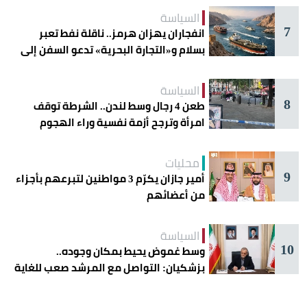
السياسة
7
انفجاران يهزان هرمز.. ناقلة نفط تعبر
بسلام و«التجارة البحرية» تدعو السفن إلى
الحذر
السياسة
8
طعن 4 رجال وسط لندن.. الشرطة توقف
امرأة وترجح أزمة نفسية وراء الهجوم
محليات
9
أمير جازان يكرّم 3 مواطنين لتبرعهم بأجزاء
من أعضائهم
السياسة
10
وسط غموض يحيط بمكان وجوده..
بزشكيان: التواصل مع المرشد صعب للغاية