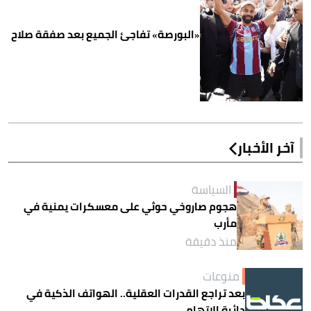
«البورصة» تفاجئ الجميع بعد صفقة صلاح
آخر الأخبار
السياسة
هجوم صاروخي حوثي على معسكرات يمنية في
مأرب
منذ دقيقة
منوعات
بعد تراجع القدرات العقلية.. الهواتف الذكية في
دائرة الاتهام