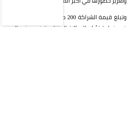
وتعزيز حضورها في أكبر المحافل الرياضية.
وتبلغ قيمة الشراكة 200 مليون ريال على 5 سنوات،
في خطوة تؤكد المكانة المتنامية في ريف كإحدى
العلامات التجارية السعودية الرائدة، وسعيها إلى بناء
شراكات إستراتيجية طويلة الأمد تحقق قيمة مضافة
للطرفين.
وتواصل ريف توسعها محلياً وعالمياً، إذ تمتلك أكثر
من 400 فرع في 40 دولة حول العالم، ما يعكس نجاح
إستراتيجيتها في الوصول إلى الأسواق العالمية
وترسيخ حضورها كإحدى أبرز العلامات السعودية في
قطاع العطور.