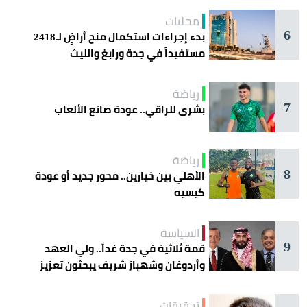
محليات
6
بدء إجراءات استكمال منح أراضٍ لـ2418
مستفيداً في جدة ورابغ والليث
رياضة
7
بشرى للراقي.. عودة صانع الألعاب
رياضة
8
الأهلي بين خيارين.. محور جديد أو عودة
كيسيه
السياسة
9
قمة ثلاثية في جدة غداً.. ولي العهد
وأردوغان وشهباز شريف يبحثون تعزيز
التعاون
تحقيقات