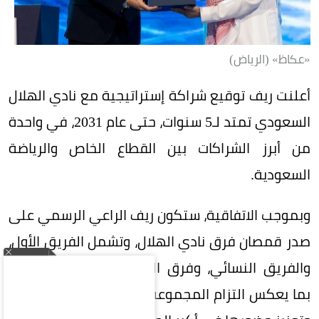
«عكاظ» (الرياض)
أعلنت ريف توقيع شراكة إستراتيجية مع نادي الهلال
السعودي تمتد لـ5 سنوات، حتى عام 2031، في واحدة
من أبرز الشراكات بين القطاع الخاص والرياضة
السعودية.
وبموجب الاتفاقية، ستكون ريف الراعي الرسمي على
صدر قمصان فرق نادي الهلال، وتشمل الفريق الأول،
والفريق النسائي، وفرق الفئات السنية (الناشئين)،
بما يعكس التزام المجموعة بدعم الرياضة السعودية