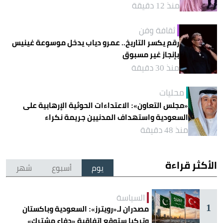
منذ 12 دقيقة
ثقافة وفن
رقم يكسر التاريخ.. عمرو دياب يدخل موسوعة غينيس
بإنجاز غير مسبوق
منذ 30 دقيقة
محليات
«مجلس التعاون»: الاعتداءات الحوثية الإرهابية على
السعودية واستهداف المدنيين جريمة نكراء
منذ 48 دقيقة
الأكثر قراءة
يوم
أسبوع
شهر
السياسة
1
مصدران لـ«رويترز»: السعودية وباكستان
وتركيا ستوقع اتفاقية «دفاع مشترك»