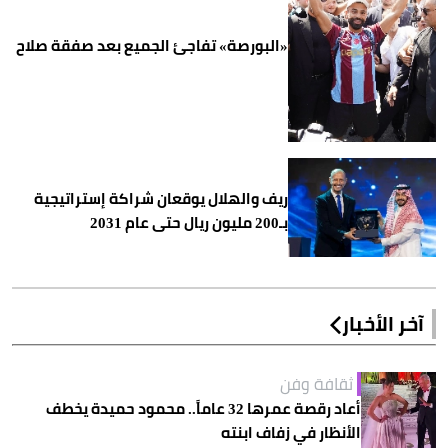
«البورصة» تفاجئ الجميع بعد صفقة صلاح
ريف والهلال يوقعان شراكة إستراتيجية
بـ200 مليون ريال حتى عام 2031
آخر الأخبار
ثقافة وفن
أعاد رقصة عمرها 32 عاماً.. محمود حميدة يخطف
الأنظار في زفاف ابنته