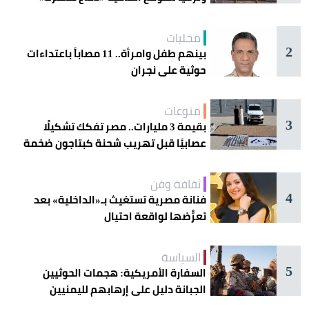
اليوم في جدة
محليات
2
بينهم طفل وامرأة.. 11 مصاباً باعتداءات
حوثية على نجران
منوعات
3
بقيمة 3 مليارات.. مصر تفكك تشكيلًا
عصابيًا قبل تهريب شحنة كبتاجون ضخمة
ثقافة وفن
4
فنانة مصرية تستغيث بـ«الداخلية» بعد
تعرُّضها لواقعة احتيال
السياسة
5
السفارة الأمريكية: هجمات الحوثيين
الجبانة دليل على إرهابهم لليمنيين