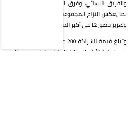
والفريق النسائي، وفرق الفئات السنية (الناشئين)،
بما يعكس التزام المجموعة بدعم الرياضة السعودية
وتعزيز حضورها في أكبر المحافل الرياضية.
وتبلغ قيمة الشراكة 200 مليون ريال على 5 سنوات،
في خطوة تؤكد المكانة المتنامية في ريف كإحدى
العلامات التجارية السعودية الرائدة، وسعيها إلى بناء
شراكات إستراتيجية طويلة الأمد تحقق قيمة مضافة
للطرفين.
وتواصل ريف توسعها محلياً وعالمياً، إذ تمتلك أكثر
من 400 فرع في 40 دولة حول العالم، ما يعكس نجاح
إستراتيجيتها في الوصول إلى الأسواق العالمية