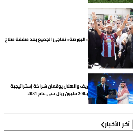
«البورصة» تفاجئ الجميع بعد صفقة صلاح
ريف والهلال يوقعان شراكة إستراتيجية
بـ200 مليون ريال حتى عام 2031
آخر الأخبار