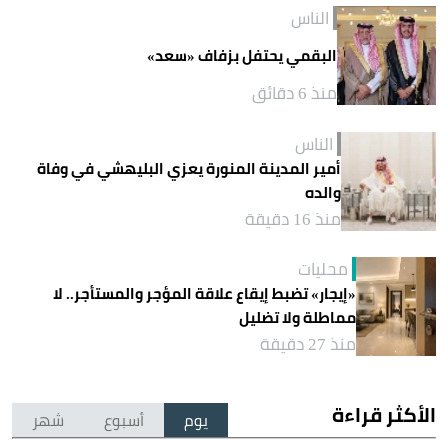
الناس
البقمي يحتفل بزفاف «سعد»
منذ 6 دقائق
الناس
أمير المدينة المنورة يعزي البليهشي في وفاة
والده
منذ 16 دقيقة
محليات
«إيجار» تضبط إيقاع علاقة المؤجر والمستأجر.. لا
مماطلة ولا تضليل
منذ 27 دقيقة
الأكثر قراءة
يوم
أسبوع
شهر