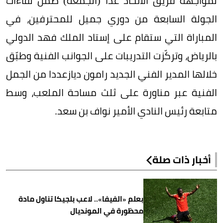
لمواجهة فريق الاتحاد غدا (الجمعة) ضمن لقاءات
الجولة السابعة من دوري جميل للمحترفين، في
المباراة التي ستقام على إستاد الملك فهد الدولي
بالرياض، وتركّزت التدريبات على الجوانب الفنية وطبّق
خلالها المدير الفني الجديد رامون ديازعددا من الجمل
الفنية عبر مناورة على ثلث مساحة الملعب، وسط
متابعة رئيس النادي الأمير نواف بن سعد.
أخبار ذات صلة
بعلم «الفيفا».. لاعب بلجيكا تناول مادة
محظورة في المونديال