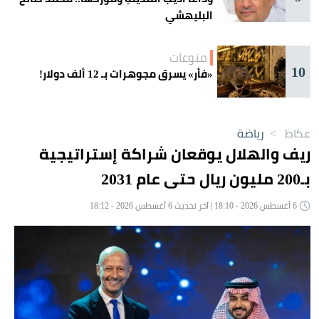
البليهشي
منوعات
10
«فأر» يسرق مجوهرات بـ 12 ألف دولار!
عكاظ
>
رياضة
ريف والهلال يوقعان شراكة إستراتيجية
بـ200 مليون ريال حتى عام 2031
6 أغسطس 2026 - 18:10 | آخر تحديث 6 أغسطس 2026 - 18:12