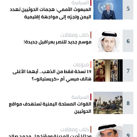
السياسة
5
المبعوث الأممي: هجمات الحوثيين تهدد
اليمن وتجرّه إلى مواجهة إقليمية
كتاب ومقالات
6
موسم جديد للنصر بعراقيل جديدة!
منوعات
7
19 نسخة فقط من الذهب.. أيهما الأغلى
هاتف ميسي أم «كريستيانو»؟
السياسة
8
القوات المسلحة اليمنية تستهدف مواقع
الحوثيين
كتاب ومقالات
9
وداعًا أديبَ المدينةِ ومؤرّخها.. محمد صالح