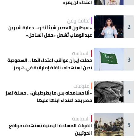
اعتداء لن يمر»
ثقافة وفن
2
«سيظنون العصير شيئاً آخر».. دعابة شيرين
عبدالوهاب تُشعل «حفل الساحل»
السياسة
3
حملت إيران عواقب اعتداءاتها .. السعودية
تدين استهداف ناقلة إماراتية في هرمز
منوعات
4
«أنا مسامحاه بس ما يطردنيش».. مسنة تهز
مصر بعد اعتداء ابنها عليها
السياسة
5
القوات المسلحة اليمنية تستهدف مواقع
الحوثيين