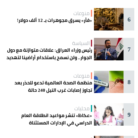
منوعات
6
«فأر» يسرق مجوهرات بـ 12 ألف دولار!
السياسة
7
رئيس وزراء العراق: علاقات متوازنة مع دول
الجوار.. ولن نسمح باستخدام أراضينا لتهديد
أمنها
منوعات
8
منظمة الصحة العالمية تدعو للحذر بعد
تجاوز إصابات غرب النيل 240 حالة
محليات
9
«عكاظ» تنشر مواعيد انطلاقة العام
الدراسي في الإدارات المستثناة