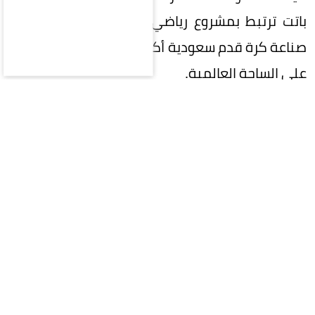
باتت ترتبط بمشروع رياضي وطني كبير، يتطلع إلى
صناعة كرة قدم سعودية أكثر تنافسية وتأثيراً وحضوراً
على الساحة العالمية.
في هذه المرحلة المفصلية، تقع على عاتق
المشاركين في الانتخابات مسؤولية تاريخية تتجاوز
مجرد اختيار اسم لرئاسة الاتحاد؛ فالمطلوب هو اختيار
رئيس قادر على صناعة الفارق، وامتلاك رؤية واضحة،
وإلهام الجماهير واللاعبين والأندية، وتحويل
الطموحات السعودية إلى إنجازات ملموسة.
كرة القدم السعودية اليوم لا تحتاج إلى رئيس يدير
الملفات اليومية فحسب، وإنما تحتاج إلى شخصية