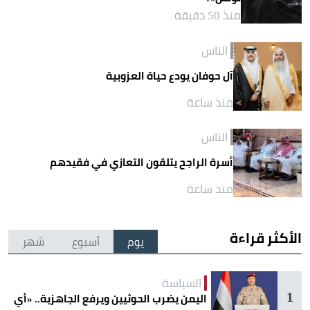
منذ 50 دقيقة
الناس
آل حوفان يودع حياة العزوبية
منذ ساعة
الناس
أسرة الراجح يتلقون التعازي في فقيدهم
منذ ساعة
الأكثر قراءة
يوم
أسبوع
شهر
السياسة
1
اليمن يضرب الحوثيين ويرفع الجاهزية.. «أي