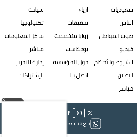
سعوديات
ازياء
سياحة
الناس
تحقيقات
تكنولوجيا
صوت المواطن
زوايا متخصصة
مركز المعلومات
فيديو
بودكاست
مباشر
الشروط والأحكام
حول المؤسسة
إدارة التحرير
للإعلان
إتصل بنا
الإشتراكات
مباشر
تابع قناة عكاظ على الواتساب