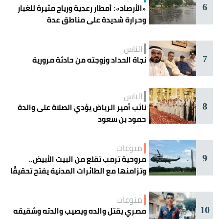
6
«الأرصاد»: أمطار رعدية ورياح مثيرة للغبار
وحرارة شديدة على مناطق عدة
الناس
7
نجاة الحداد وزوجته من حادثة مرورية
الناس
8
نائب أمير الرياض يؤدي الصلاة على والدة
حمود بن سعود
منوعات
9
مروحية ترمب تقلع من البيت الأبيض..
وتزامنها مع الطائرات المدنية يفتح تحقيقًا
جويًا
منوعات
10
مصري يقتل والده ويصيب والدته وشقيقه