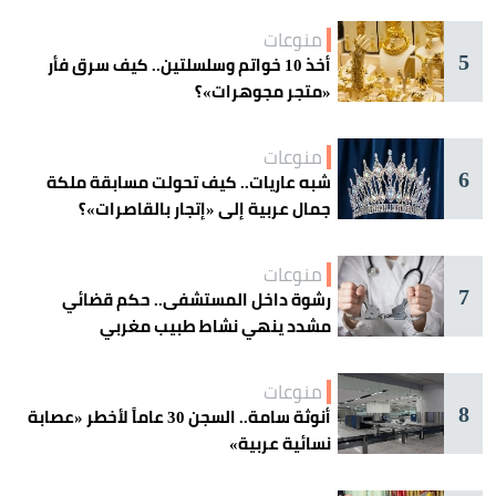
منوعات
5
أخذ 10 خواتم وسلسلتين.. كيف سرق فأر
«متجر مجوهرات»؟
منوعات
6
شبه عاريات.. كيف تحولت مسابقة ملكة
جمال عربية إلى «إتجار بالقاصرات»؟
منوعات
7
رشوة داخل المستشفى.. حكم قضائي
مشدد ينهي نشاط طبيب مغربي
منوعات
8
أنوثة سامة.. السجن 30 عاماً لأخطر «عصابة
نسائية عربية»