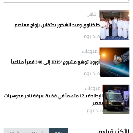
الناس
كلكتاوي وعبد الشكور يحتفلان بزواج معتصم
منذ يوم
منوعات
أوروبا توسّع مشروع IRIS² إلى 348 قمراً صناعياً
منذ يوم
منوعات
الإطاحة بـ12 متهماً في قضية سرقة تاجر مجوهرات
بمصر
منذ يوم
الأكثر قراءة