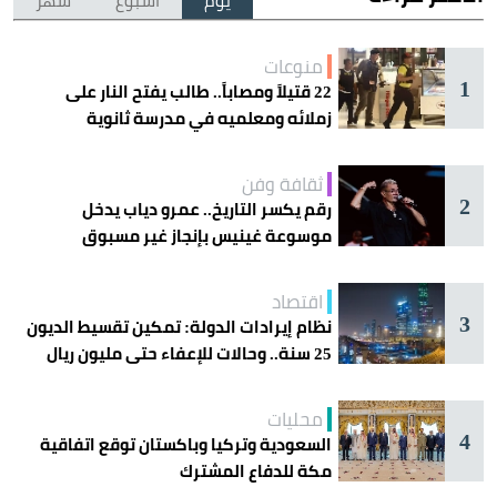
يوم
أسبوع
شهر
منوعات
1
22 قتيلاً ومصاباً.. طالب يفتح النار على
زملائه ومعلميه في مدرسة ثانوية
ثقافة وفن
2
رقم يكسر التاريخ.. عمرو دياب يدخل
موسوعة غينيس بإنجاز غير مسبوق
اقتصاد
3
نظام إيرادات الدولة: تمكين تقسيط الديون
25 سنة.. وحالات للإعفاء حتى مليون ريال
محليات
4
السعودية وتركيا وباكستان توقع اتفاقية
مكة للدفاع المشترك