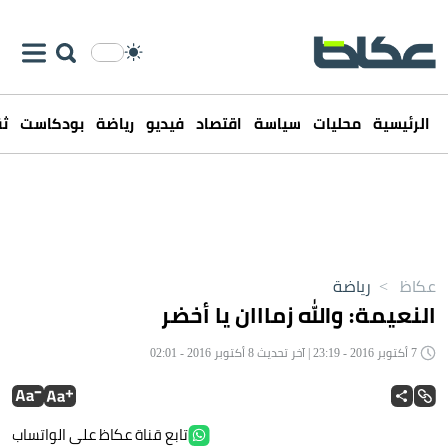
الرئيسية
محليات
سياسة
اقتصاد
فيديو
رياضة
بودكاست
ثق
عكاظ
>
رياضة
النعيمة‏: والله زمااان يا أخضر
7 أكتوبر 2016 - 23:19 | آخر تحديث 8 أكتوبر 2016 - 02:01
تابع قناة عكاظ على الواتساب