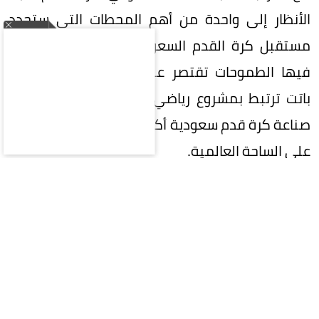
الأنظار إلى واحدة من أهم المحطات التي ستحدد
مستقبل كرة القدم السعودية، في مرحلة لم تعد
فيها الطموحات تقتصر على تحقيق البطولات، بل
باتت ترتبط بمشروع رياضي وطني كبير، يتطلع إلى
صناعة كرة قدم سعودية أكثر تنافسية وتأثيراً وحضوراً
على الساحة العالمية.
في هذه المرحلة المفصلية، تقع على عاتق
المشاركين في الانتخابات مسؤولية تاريخية تتجاوز
مجرد اختيار اسم لرئاسة الاتحاد؛ فالمطلوب هو اختيار
رئيس قادر على صناعة الفارق، وامتلاك رؤية واضحة،
وإلهام الجماهير واللاعبين والأندية، وتحويل