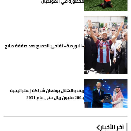
محظورة في المونديال
«البورصة» تفاجئ الجميع بعد صفقة صلاح
ريف والهلال يوقعان شراكة إستراتيجية
بـ200 مليون ريال حتى عام 2031
آخر الأخبار