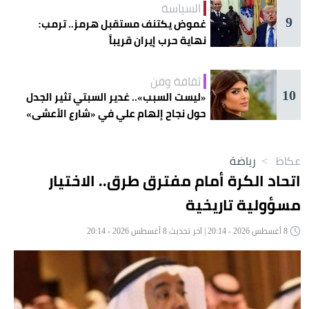
السياسة
9
غموض يكتنف مستقبل هرمز.. ترمب:
نهاية حرب إيران قريباً
ثقافة وفن
10
«ليست السبب».. غدير السبتي تثير الجدل
حول نجاح إلهام علي في «شارع الأعشى»
عكاظ
>
رياضة
اتحاد الكرة أمام مفترق طرق.. الاختيار
مسؤولية تاريخية
8 أغسطس 2026 - 20:14 | آخر تحديث 8 أغسطس 2026 - 20:14