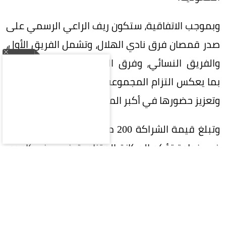
وبموجب الاتفاقية، ستكون ريف الراعي الرسمي على
صدر قمصان فرق نادي الهلال، وتشمل الفريق الأول،
والفريق النسائي، وفرق الفئات السنية (الناشئين)،
بما يعكس التزام المجموعة بدعم الرياضة السعودية
وتعزيز حضورها في أكبر المحافل الرياضية.
وتبلغ قيمة الشراكة 200 مليون ريال على 5 سنوات،
في خطوة تؤكد المكانة المتنامية في ريف كإحدى
العلامات التجارية السعودية الرائدة، وسعيها إلى بناء
شراكات إستراتيجية طويلة الأمد تحقق قيمة مضافة
للطرفين.