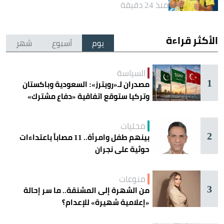
منذ 24 دقيقة
الأكثر قراءة
يوم
أسبوع
شهر
السياسة
1
مصدران لـ«رويترز»: السعودية وباكستان
وتركيا ستوقع اتفاقية «دفاع مشترك»
اليوم في جدة
محليات
2
بينهم طفل وامرأة.. 11 مصاباً باعتداءات
حوثية على نجران
منوعات
3
من الشهرة إلى المشنقة.. ما سر إحالة
«إعلامية شهيرة» للإعدام؟