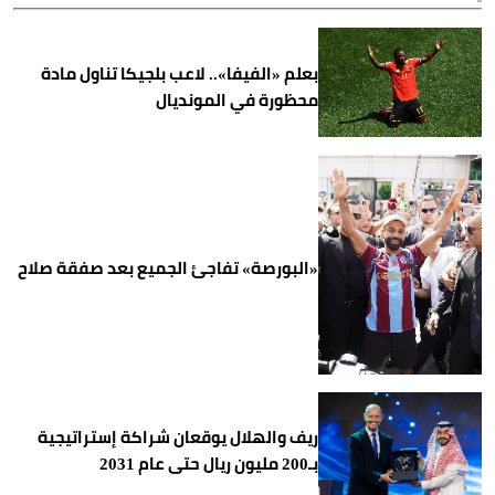
بعلم «الفيفا».. لاعب بلجيكا تناول مادة
محظورة في المونديال
«البورصة» تفاجئ الجميع بعد صفقة صلاح
ريف والهلال يوقعان شراكة إستراتيجية
بـ200 مليون ريال حتى عام 2031