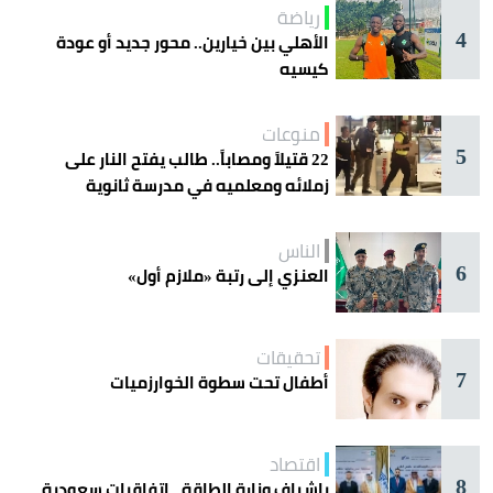
رياضة
4
الأهلي بين خيارين.. محور جديد أو عودة
كيسيه
منوعات
5
22 قتيلاً ومصاباً.. طالب يفتح النار على
زملائه ومعلميه في مدرسة ثانوية
الناس
6
العنزي إلى رتبة «ملازم أول»
تحقيقات
7
أطفال تحت سطوة الخوارزميات
اقتصاد
8
بإشراف وزارة الطاقة.. اتفاقيات سعودية