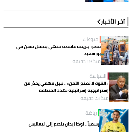
آخر الأخبار
منوعات
مصر: جريمة غامضة تنتهي بمقتل مسن في
بورسعيد
منذ 19 دقيقة
السياسة
«القوة لا تصنع الأمن».. نبيل فهمي يحذر من
إستراتيجية إسرائيلية تهدد المنطقة
منذ 23 دقيقة
رياضة
رسمياً.. لوكا زيدان ينضم إلى ليغانيس