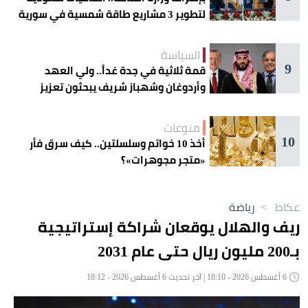
لتطوير 3 مشاريع طاقة شمسية في سورية
السياسة
9
قمة ثلاثية في جدة غداً.. ولي العهد
وأردوغان وشهباز شريف يبحثون تعزيز
التعاون
منوعات
10
أخذ 10 خواتم وسلسلتين.. كيف سرق فأر
«متجر مجوهرات»؟
عكاظ
>
رياضة
ريف والهلال يوقعان شراكة إستراتيجية
بـ200 مليون ريال حتى عام 2031
6 أغسطس 2026 - 18:10 | آخر تحديث 6 أغسطس 2026 - 18:12