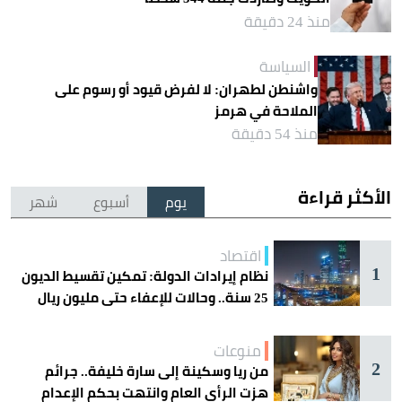
منذ 24 دقيقة
السياسة
واشنطن لطهران: لا لفرض قيود أو رسوم على
الملاحة في هرمز
منذ 54 دقيقة
الأكثر قراءة
يوم
أسبوع
شهر
اقتصاد
1
نظام إيرادات الدولة: تمكين تقسيط الديون
25 سنة.. وحالات للإعفاء حتى مليون ريال
منوعات
2
من ريا وسكينة إلى سارة خليفة.. جرائم
هزت الرأي العام وانتهت بحكم الإعدام