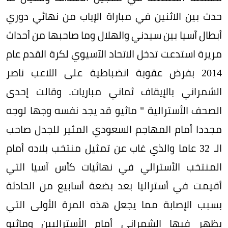
حدث بين الاثنين في مباراة الإياب من نهائي دوري
أبطال آسيا بين سيدني والهلال وما صاحبها من أحداث
مريرة استدعت تدخل الاتحاد الآسيوي لكرة القدم عام
2014 بفرض عقوبة انضباطية على اللاعب ناصر
الشمراني بالإيقاف ثماني مباريات. وقالت إحدى
الصحف الأسترالية " ماثيو قد يجد نفسه وجها لوجه
مجددا أمام المهاجم السعودي المثير للجدل صاحب
الـ 32 عاما والذي غاب عن تمثيل منتخب بلاده أمام
المنتخب الأسترالي في نهائيات كأس آسيا التي
أقيمت في أستراليا بعد بضعة أسابيع من الحادثة
بسبب الإصابة مما يجعل هذه المرة الأولى التي
يظهر فيها الشمراني أمام الأستراليين وماثيو