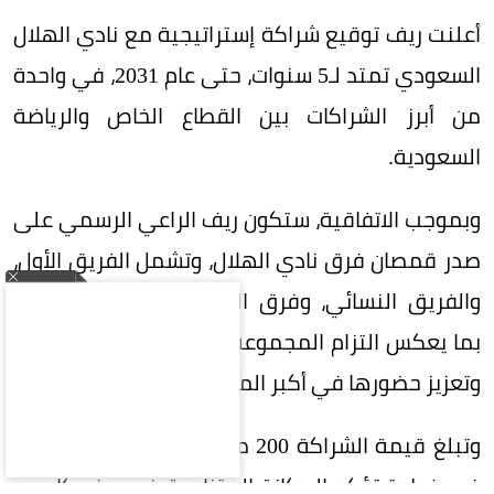
أعلنت ريف توقيع شراكة إستراتيجية مع نادي الهلال
السعودي تمتد لـ5 سنوات، حتى عام 2031، في واحدة
من أبرز الشراكات بين القطاع الخاص والرياضة
السعودية.
وبموجب الاتفاقية، ستكون ريف الراعي الرسمي على
صدر قمصان فرق نادي الهلال، وتشمل الفريق الأول،
والفريق النسائي، وفرق الفئات السنية (الناشئين)،
بما يعكس التزام المجموعة بدعم الرياضة السعودية
وتعزيز حضورها في أكبر المحافل الرياضية.
وتبلغ قيمة الشراكة 200 مليون ريال على 5 سنوات،
في خطوة تؤكد المكانة المتنامية في ريف كإحدى