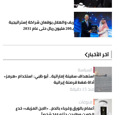
ريف والهلال يوقعان شراكة إستراتيجية
بـ200 مليون ريال حتى عام 2031
آخر الأخبار
السياسة
استهداف سفينة إماراتية.. أبو ظبي: استخدام «هرمز»
أداة ضغط قرصنة إيرانية
منذ 15 دقيقة
منوعات
أعمام بالورق وغرباء بالدم.. «الابن المزيف» خدع
الكويت وطاردت جثته 344 شخصاً