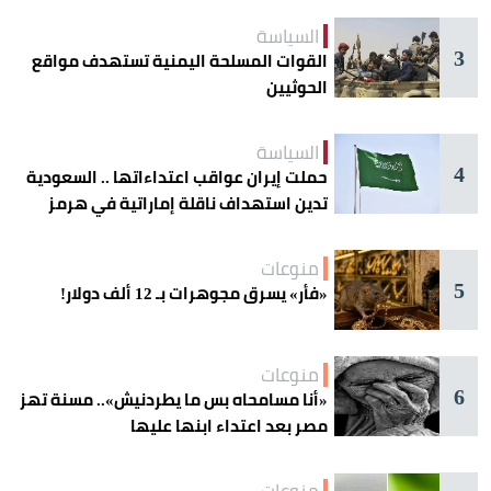
السياسة
3
القوات المسلحة اليمنية تستهدف مواقع
الحوثيين
السياسة
4
حملت إيران عواقب اعتداءاتها .. السعودية
تدين استهداف ناقلة إماراتية في هرمز
منوعات
5
«فأر» يسرق مجوهرات بـ 12 ألف دولار!
منوعات
6
«أنا مسامحاه بس ما يطردنيش».. مسنة تهز
مصر بعد اعتداء ابنها عليها