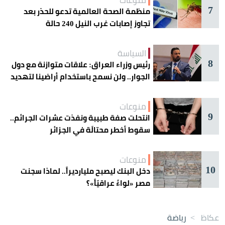
منوعات
7
منظمة الصحة العالمية تدعو للحذر بعد
تجاوز إصابات غرب النيل 240 حالة
السياسة
8
رئيس وزراء العراق: علاقات متوازنة مع دول
الجوار.. ولن نسمح باستخدام أراضينا لتهديد
أمنها
منوعات
9
انتحلت صفة طبيبة ونفذت عشرات الجرائم..
سقوط أخطر محتالَة في الجزائر
منوعات
10
دخل البنك ليصبح مليارديراً.. لماذا سجنت
مصر «لواءً عراقيّاً»؟
عكاظ
>
رياضة