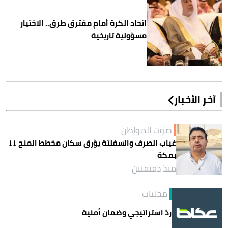
اتحاد الكرة أمام مفترق طرق.. الاختيار
مسؤولية تاريخية
آخر الأخبار
صوت المواطن
غياب الصرف والسفلتة يؤرق سكان مخطط المنح 11
بمكة
منذ دقيقتين
محليات
ردّ استراتيجي وضمان أمنية