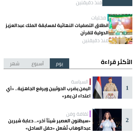
منذ دقيقتين
محليات
انطلاق التصفيات النهائية لمسابقة الملك عبدالعزيز
الدولية للقرآن
منذ دقيقتين
الأكثر قراءة
يوم
أسبوع
شهر
السياسة
1
اليمن يضرب الحوثيين ويرفع الجاهزية.. «أي
اعتداء لن يمر»
ثقافة وفن
2
«سيظنون العصير شيئاً آخر».. دعابة شيرين
عبدالوهاب تُشعل «حفل الساحل»