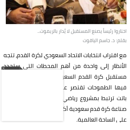
اختاروا رئيساً يصنع المستقبل لا يُدار بالريموت..
بقلم: د. جاسم الياقوت
مع اقتراب انتخابات الاتحاد السعودي لكرة القدم، تتجه
الأنظار إلى واحدة من أهم المحطات التي ستحدد
مستقبل كرة القدم السعودية، في مرحلة لم تعد
فيها الطموحات تقتصر على تحقيق البطولات، بل
باتت ترتبط بمشروع رياضي وطني كبير، يتطلع إلى
صناعة كرة قدم سعودية أكثر تنافسية وتأثيراً وحضوراً
على الساحة العالمية.