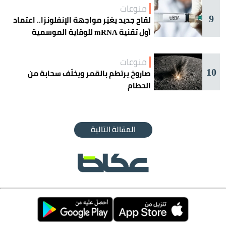
منوعات
9
لقاح جديد يغيّر مواجهة الإنفلونزا.. اعتماد
أول تقنية mRNA للوقاية الموسمية
منوعات
10
صاروخ يرتطم بالقمر ويخلّف سحابة من
الحطام
المقالة التالية