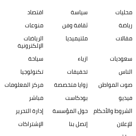
محليات
سياسة
اقتصاد
رياضة
ثقافة وفن
منوعات
مقالات
ملتيميديا
الرياضات
الإلكترونية
سعوديات
ازياء
سياحة
الناس
تحقيقات
تكنولوجيا
صوت المواطن
زوايا متخصصة
مركز المعلومات
فيديو
بودكاست
مباشر
الشروط والأحكام
حول المؤسسة
إدارة التحرير
للإعلان
إتصل بنا
الإشتراكات