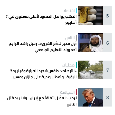
اقتصاد
5
الذهب يواصل الصعود لأعلى مستوى في 7
أسابيع
الناس
6
أول مدير لـ«أم القرى».. رحيل راشد الراجح
أحد رواد التعليم الجامعي
محليات
7
«الأرصاد»: طقس شديد الحرارة وغبار يحدّ
الرؤية.. وأمطار رعدية على جازان وعسير
السياسة
8
ترمب: نفضّل اتفاقاً مع إيران.. ولا نريد قتل
الناس