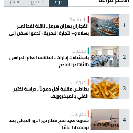
يوم
أسبوع
شهر
السياسة
1
انفجاران يهزان هرمز.. ناقلة نفط تعبر
بسلام و«التجارة البحرية» تدعو السفن إلى
الحذر
محليات
2
باستثناء 4 إدارات.. انطلاقة العام الدراسي
(الثلاثاء) القادم
منوعات
3
بطاطس مقلية أقل دهوناً.. دراسة تختبر
القلي بالميكروويف
منوعات
4
سورية تعيد فتح مطار دير الزور الدولي بعد
توقف 14 عامًا