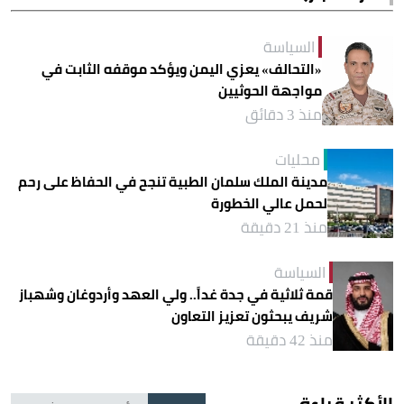
السياسة
«التحالف» يعزي اليمن ويؤكد موقفه الثابت في
مواجهة الحوثيين
منذ 3 دقائق
محليات
مدينة الملك سلمان الطبية تنجح في الحفاظ على رحم
لحمل عالي الخطورة
منذ 21 دقيقة
السياسة
قمة ثلاثية في جدة غداً.. ولي العهد وأردوغان وشهباز
شريف يبحثون تعزيز التعاون
منذ 42 دقيقة
الأكثر قراءة