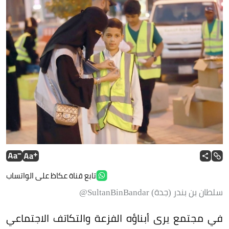
تابع قناة عكاظ على الواتساب
سلطان بن بندر (جدة) SultanBinBandar@
في مجتمع يرى أبناؤه الفزعة والتكاتف الاجتماعي