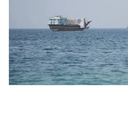
ادثات بين عُمان وإيران بشأن مضيق هرمز،
 المسؤول الأمريكي إن واشنطن سترفع الحصار