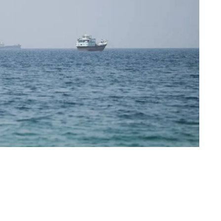
«عكاظ»، وكالات (جدة، عواصم)
أعلن مسؤول أمريكي إحراز تقدّم في المح
متوقعاً التوصّل إلى اتفاق قريباً. وقال