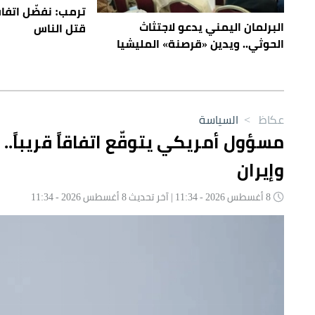
ترمب: نفضّل اتفاقاً
البرلمان اليمني يدعو لاجتثاث
قتل الناس
الحوثي.. ويدين «قرصنة» المليشيا
عكاظ
>
السياسة
مسؤول أمريكي يتوقّع اتفاقاً قريباً.. 
وإيران
8 أغسطس 2026 - 11:34 | آخر تحديث 8 أغسطس 2026 - 11:34