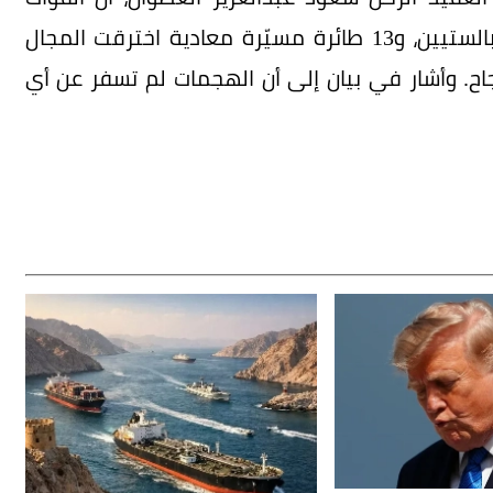
المسلحة الكويتية رصدت فجر الأربعاء، صاروخين بالستيين، و13 طائرة مسيّرة معادية اخترقت المجال
اح. وأشار في بيان إلى أن الهجمات لم تسفر عن أي