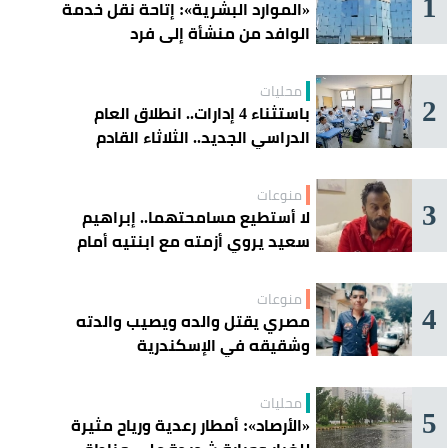
1
«الموارد البشرية»: إتاحة نقل خدمة
الوافد من منشأة إلى فرد
محليات
2
باستثناء 4 إدارات.. انطلاق العام
الدراسي الجديد.. الثلاثاء القادم
منوعات
3
لا أستطيع مسامحتهما.. إبراهيم
سعيد يروي أزمته مع ابنتيه أمام
القضاء
منوعات
4
مصري يقتل والده ويصيب والدته
وشقيقه في الإسكندرية
محليات
5
«الأرصاد»: أمطار رعدية ورياح مثيرة