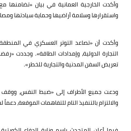
وأكدت الخارجية العمانية في بيان «تضامنها 
واستقرارها وسلامة أراضيها وحماية سيادتها ومصا
وأكدت أن «تصاعد التوتر العسكري في المنطقة يم
التجارة الدولية، وإمدادات الطاقة». وجددت «رفض
تعريض السفن المدنية والتجارية للخطر».
ودعت جميع الأطراف إلى «ضبط النفس، ووقف التص
والالتزام بالتنفيذ التام للتفاهمات الموقعة، دعماً 
فيما أعلن المتحدث باسم وزارة الدفاع الكويتية 