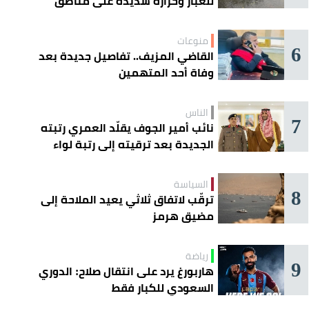
للغبار وحرارة شديدة على مناطق
عدة
منوعات
6
القاضي المزيف.. تفاصيل جديدة بعد
وفاة أحد المتهمين
الناس
7
نائب أمير الجوف يقلّد العمري رتبته
الجديدة بعد ترقيته إلى رتبة لواء
السياسة
8
ترقّب لاتفاق ثلاثي يعيد الملاحة إلى
مضيق هرمز
رياضة
9
هاربورغ يرد على انتقال صلاح: الدوري
السعودي للكبار فقط