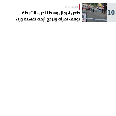
السياسة
10
طعن 4 رجال وسط لندن.. الشرطة
توقف امرأة وترجح أزمة نفسية وراء
الهجوم