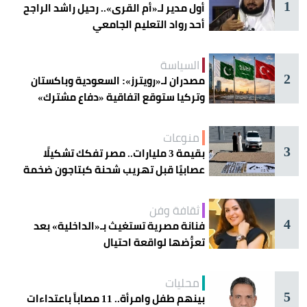
1
أول مدير لـ«أم القرى».. رحيل راشد الراجح
أحد رواد التعليم الجامعي
السياسة
2
مصدران لـ«رويترز»: السعودية وباكستان
وتركيا ستوقع اتفاقية «دفاع مشترك»
اليوم في جدة
منوعات
3
بقيمة 3 مليارات.. مصر تفكك تشكيلًا
عصابيًا قبل تهريب شحنة كبتاجون ضخمة
ثقافة وفن
4
فنانة مصرية تستغيث بـ«الداخلية» بعد
تعرُّضها لواقعة احتيال
محليات
5
بينهم طفل وامرأة.. 11 مصاباً باعتداءات