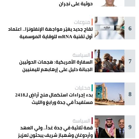
حوثية على نجران
منوعات
6
لقاح جديد يغيّر مواجهة الإنفلونزا.. اعتماد
أول تقنية mRNA للوقاية الموسمية
السياسة
7
السفارة الأمريكية: هجمات الحوثيين
الجبانة دليل على إرهابهم لليمنيين
محليات
8
بدء إجراءات استكمال منح أراضٍ لـ2418
مستفيداً في جدة ورابغ والليث
السياسة
9
قمة ثلاثية في جدة غداً.. ولي العهد
وأردوغان وشهباز شريف يبحثون تعزيز