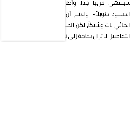
سينتهي قريباً جداً، وأظن أنهم لن يتمكنوا من
الصمود طويلاً». واعتبر أن اتفاقاً لإعادة فتح الممر
المائي بات وشيكاً، لكن المسؤولين الإيرانيين، قالوا إن
التفاصيل لا تزال بحاجة إلى تسوية.
وبينما يبدي ترمب مزيداً من التفاؤل بشأن إمكانية
التوصل إلى اتفاق، لا تزال إيران تتشبث بالسيطرة على
مضيق هرمز، والذي تسبب إغلاقه في ارتفاع أسعار
الطاقة، بما في ذلك أسعار البنزين في الولايات
المتحدة، متسبباً في انتقادات لترمب.