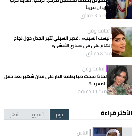
غموض يكتنف مستقبل هرمز.. ترمب: نهاية حرب
إيران قريباً
منذ 3 دقائق
ثقافة وفن
«ليست السبب».. غدير السبتي تثير الجدل حول نجاح
إلهام علي في «شارع الأعشى»
منذ 8 دقائق
ثقافة وفن
لماذا فتحت دنيا بطمة النار على فنان شهير بعد حفل
المغرب؟
منذ 11 دقيقة
الأكثر قراءة
يوم
أسبوع
شهر
الناس