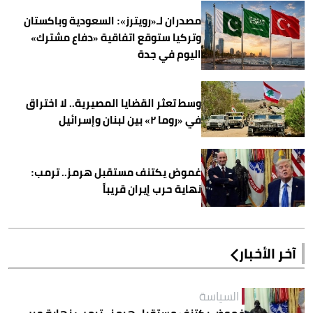
مصدران لـ«رويترز»: السعودية وباكستان
وتركيا ستوقع اتفاقية «دفاع مشترك»
اليوم في جدة
وسط تعثر القضايا المصيرية.. لا اختراق
في «روما ٢» بين لبنان وإسرائيل
غموض يكتنف مستقبل هرمز.. ترمب:
نهاية حرب إيران قريباً
آخر الأخبار
السياسة