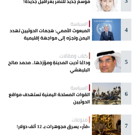
3
موسم جديد للنصر بعراقيل جديدة!
السياسة
4
المبعوث الأممي: هجمات الحوثيين تهدد
اليمن وتجرّه إلى مواجهة إقليمية
كتاب ومقالات
5
وداعًا أديبَ المدينةِ ومؤرّخها.. محمد صالح
البليهشي
السياسة
6
القوات المسلحة اليمنية تستهدف مواقع
الحوثيين
منوعات
7
«فأر» يسرق مجوهرات بـ 12 ألف دولار!