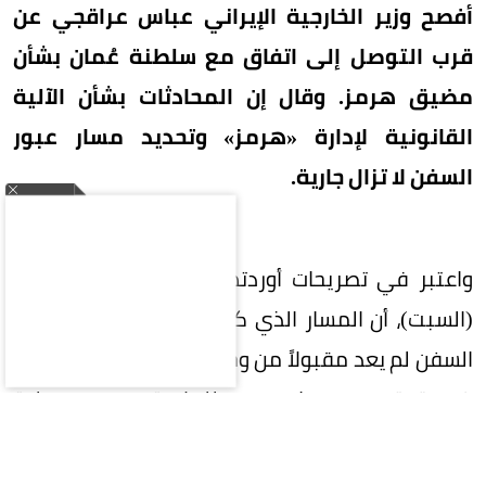
أفصح وزير الخارجية الإيراني عباس عراقجي عن
قرب التوصل إلى اتفاق مع سلطنة عُمان بشأن
مضيق هرمز. وقال إن المحادثات بشأن الآلية
القانونية لإدارة «هرمز» وتحديد مسار عبور
السفن لا تزال جارية.
واعتبر في تصريحات أوردتها وكالة تسنيم الإيرانية،
(السبت)، أن المسار الذي كان مستخدماً سابقاً لعبور
السفن لم يعد مقبولاً من وجهة نظر إيران، مشيراً إلى
ضرورة تحديد مسار جديد للملاحة، وهي عملية
تنطوي على تعقيدات فنية وقانونية واسعة.