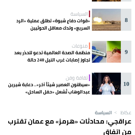
السياسة
8
«قوات دفاع شبوة» تطلق عملية «الرد
السريع» وتدك معاقل الحوثيين
منوعات
9
منظمة الصحة العالمية تدعو للحذر بعد
تجاوز إصابات غرب النيل 240 حالة
ثقافة وفن
10
«سيظنون العصير شيئاً آخر».. دعابة شيرين
عبدالوهاب تُشعل «حفل الساحل»
عكاظ
>
السياسة
عراقجي: محادثات «هرمز» مع عمان تقترب
من اتفاق