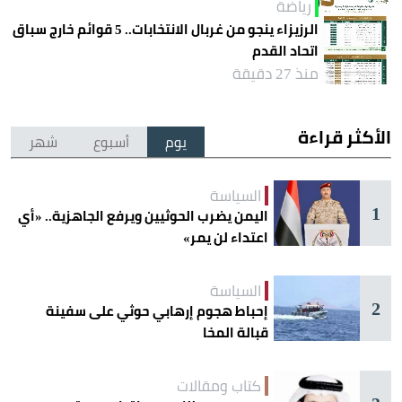
رياضة
الرزيزاء ينجو من غربال الانتخابات.. 5 قوائم خارج سباق
اتحاد القدم
منذ 27 دقيقة
الأكثر قراءة
يوم
أسبوع
شهر
السياسة
1
اليمن يضرب الحوثيين ويرفع الجاهزية.. «أي
اعتداء لن يمر»
السياسة
2
إحباط هجوم إرهابي حوثي على سفينة
قبالة المخا
كتاب ومقالات