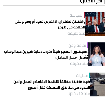
آخر الأخبار
السياسة
واشنطن لطهران: لا لفرض قيود أو رسوم على
الملاحة في هرمز
منذ دقيقة
ثقافة وفن
«سيظنون العصير شيئاً آخر».. دعابة شيرين عبدالوهاب
تُشعل «حفل الساحل»
منذ دقيقة
محليات
ضبط 14,440 مخالفاً لأنظمة الإقامة والعمل وأمن
الحدود في مناطق المملكة خلال أسبوع
منذ 10 دقائق