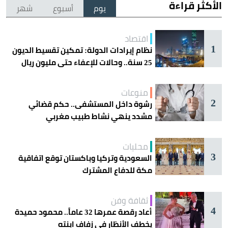
الأكثر قراءة
يوم
أسبوع
شهر
اقتصاد
1
نظام إيرادات الدولة: تمكين تقسيط الديون
25 سنة.. وحالات للإعفاء حتى مليون ريال
منوعات
2
رشوة داخل المستشفى.. حكم قضائي
مشدد ينهي نشاط طبيب مغربي
محليات
3
السعودية وتركيا وباكستان توقع اتفاقية
مكة للدفاع المشترك
ثقافة وفن
4
أعاد رقصة عمرها 32 عاماً.. محمود حميدة
يخطف الأنظار في زفاف ابنته