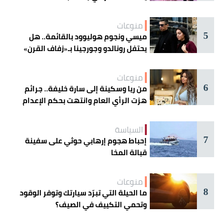
منوعات
5
ميسي ونجوم هوليوود بالقائمة.. هل
يحتفل رونالدو وجورجينا بـ«زفاف القرن»
غداً؟
منوعات
6
من ريا وسكينة إلى سارة خليفة.. جرائم
هزت الرأي العام وانتهت بحكم الإعدام
السياسة
7
إحباط هجوم إرهابي حوثي على سفينة
قبالة المخا
منوعات
8
ما الحيلة التي تبرّد سيارتك وتوفر الوقود
وتحمي التكييف في الصيف؟