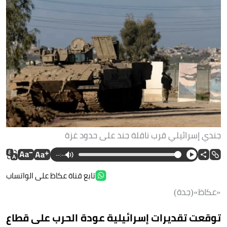
جندي إسرائيلي قرب ناقلة جند على حدود غزة
--:--
تابع قناة عكاظ على الواتساب
«عكاظ»(جدة)
توقعت تقديرات إسرائيلية عودة الحرب على قطاع