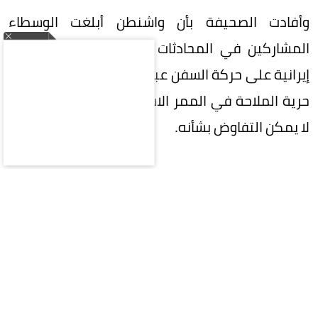
وأفادت الصحيفة بأن واشنطن أبلغت الوسطاء
المشاركين في المحادثات الجارية رفضها أي قيود
إيرانية على حركة السفن عبر مضيق هرمز، مؤكدة أن
حرية الملاحة في الممر الاستراتيجي تمثل خطاً أحمر
لا يمكن التفاوض بشأنه.
وأضافت أن هذا الموقف يأتي في ظل تباينات بين
الجانبين بشأن شروط إعادة فتح المضيق أمام حركة
الملاحة البحرية، مشيرةً إلى أن مسألة فرض قيود أو
رسوم من جانب إيران تعد إحدى نقاط الخلاف الرئيسية
التي تعرقل التوصل إلى اتفاق.