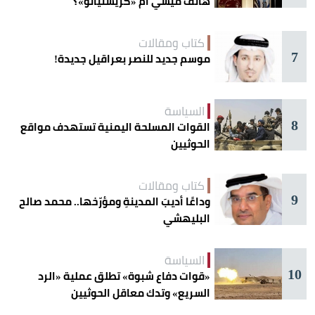
هاتف ميسي أم «كريستيانو»؟
كتاب ومقالات
7
موسم جديد للنصر بعراقيل جديدة!
السياسة
8
القوات المسلحة اليمنية تستهدف مواقع
الحوثيين
كتاب ومقالات
9
وداعًا أديبَ المدينةِ ومؤرّخها.. محمد صالح
البليهشي
السياسة
10
«قوات دفاع شبوة» تطلق عملية «الرد
السريع» وتدك معاقل الحوثيين