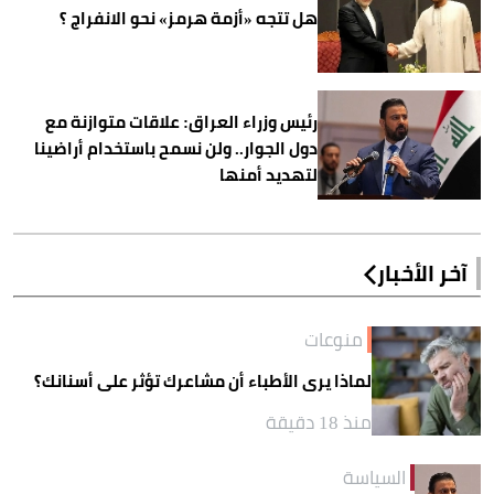
هل تتجه «أزمة هرمز» نحو الانفراج ؟
رئيس وزراء العراق: علاقات متوازنة مع
دول الجوار.. ولن نسمح باستخدام أراضينا
لتهديد أمنها
آخر الأخبار
منوعات
لماذا يرى الأطباء أن مشاعرك تؤثر على أسنانك؟
منذ 18 دقيقة
السياسة