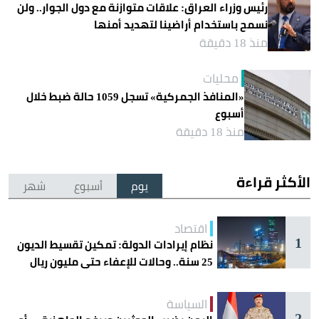
رئيس وزراء العراق: علاقات متوازنة مع دول الجوار.. ولن
نسمح باستخدام أراضينا لتهديد أمنها
منذ 18 دقيقة
محليات
«المنافذ الجمركية» تسجل 1059 حالة ضبط خلال
أسبوع
منذ 18 دقيقة
الأكثر قراءة
يوم
أسبوع
شهر
اقتصاد
1
نظام إيرادات الدولة: تمكين تقسيط الديون
25 سنة.. وحالات للإعفاء حتى مليون ريال
السياسة
2