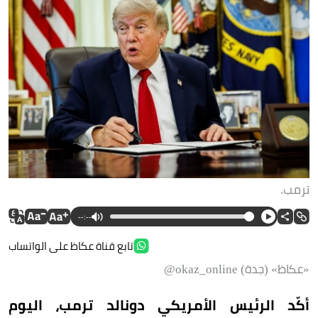
ترمب.
--:--
تابع قناة عكاظ على الواتساب
«عكاظ» (جدة) okaz_online@
أكّد الرئيس الأمريكي دونالد ترمب، اليوم