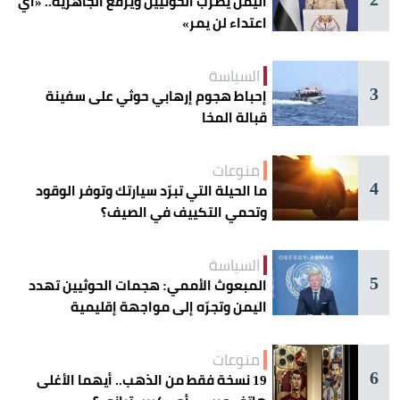
اليمن يضرب الحوثيين ويرفع الجاهزية.. «أي
اعتداء لن يمر»
السياسة
3
إحباط هجوم إرهابي حوثي على سفينة
قبالة المخا
منوعات
4
ما الحيلة التي تبرّد سيارتك وتوفر الوقود
وتحمي التكييف في الصيف؟
السياسة
5
المبعوث الأممي: هجمات الحوثيين تهدد
اليمن وتجرّه إلى مواجهة إقليمية
منوعات
6
19 نسخة فقط من الذهب.. أيهما الأغلى