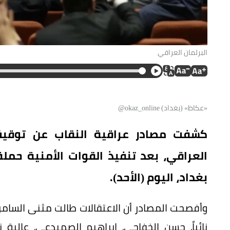
البرلمان العراقي
«عكاظ» (بغداد) okaz_online@
العراقي، بعد تنفيذ القوات الأمنية حمل
بغداد، اليوم (الأحد).
نائباً، حسن الخفاجي، إبراهيم الصميدعي، عالية