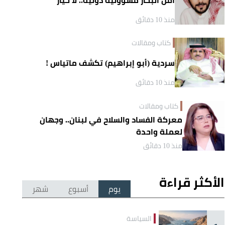
منذ 10 دقائق
كتاب ومقالات
سردية (أبو إبراهيم) تكشف ماتياس !
منذ 10 دقائق
كتاب ومقالات
معركة الفساد والسلاح في لبنان.. وجهان
لعملة واحدة
منذ 10 دقائق
الأكثر قراءة
يوم
أسبوع
شهر
السياسة