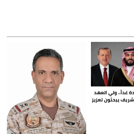
 غداً.. ولي العهد
شريف يبحثون تعزيز