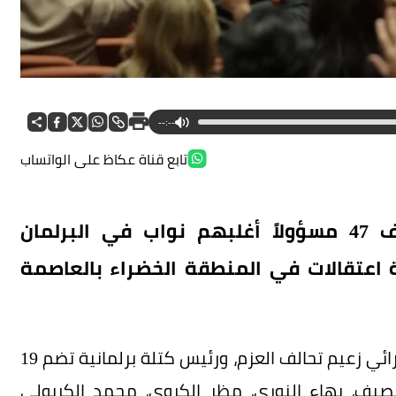
--:--
تابع قناة عكاظ على الواتساب
كشفت مصادر عراقية النقاب عن توقيف 47 مسؤولاً أغلبهم نواب في البرلمان
ة اعتقالات في المنطقة الخضراء بالعاصمة
وأفصحت المصادر أن الاعتقالات طالت مثنى السامرائي زعيم تحالف العزم، ورئيس كتلة برلمانية تضم 19
 نصيف، بهاء النوري، مظر الكروي، محمد الكربولي