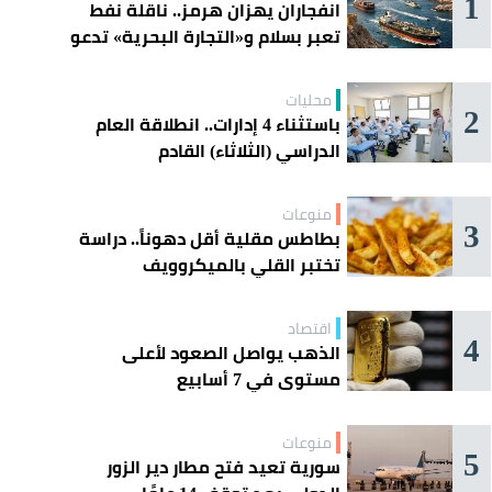
1
انفجاران يهزان هرمز.. ناقلة نفط
تعبر بسلام و«التجارة البحرية» تدعو
السفن إلى الحذر
محليات
2
باستثناء 4 إدارات.. انطلاقة العام
الدراسي (الثلاثاء) القادم
منوعات
3
بطاطس مقلية أقل دهوناً.. دراسة
تختبر القلي بالميكروويف
اقتصاد
4
الذهب يواصل الصعود لأعلى
مستوى في 7 أسابيع
منوعات
5
سورية تعيد فتح مطار دير الزور