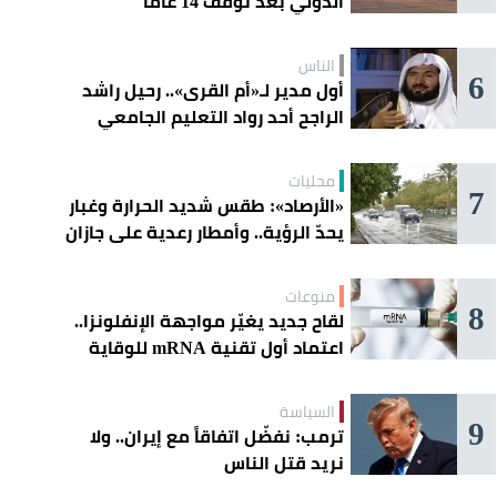
الدولي بعد توقف 14 عامًا
الناس
6
أول مدير لـ«أم القرى».. رحيل راشد
الراجح أحد رواد التعليم الجامعي
محليات
7
«الأرصاد»: طقس شديد الحرارة وغبار
يحدّ الرؤية.. وأمطار رعدية على جازان
وعسير
منوعات
8
لقاح جديد يغيّر مواجهة الإنفلونزا..
اعتماد أول تقنية mRNA للوقاية
الموسمية
السياسة
9
ترمب: نفضّل اتفاقاً مع إيران.. ولا
نريد قتل الناس