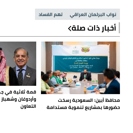
نواب البرلمان العراقي
تهم الفساد
أخبار ذات صلة
قمة ثلاثية في جدة
وأردوغان وشهباز 
محافظ أبين: السعودية رسخت
التعاون
حضورها بمشاريع تنموية مستدامة