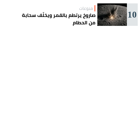
منوعات
10
صاروخ يرتطم بالقمر ويخلّف سحابة
من الحطام