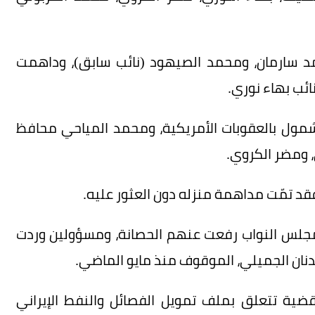
د سارمان، ومحمد الصيهود (نائب سابق)، وداهمت
نائب بهاء نوري.
شمول بالعقوبات الأمريكية، ومحمد المياحي محافظ
ي، ومضر الكروي.
فقد تمّت مداهمة منزله دون العثور عليه.
 مجلس النواب رفعت عنهم الحصانة، ومسؤولين وردت
نان الجميلي، الموقوف منذ مايو الماضي.
ية تتعلق بملف تمويل الفصائل والنفط الإيراني