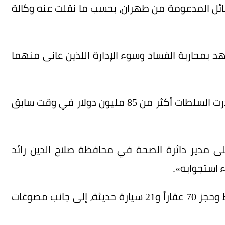
صائل المدعومة من طهران، بحسب ما نقلت عنه وكالة
هد بمحاربة الفساد وسوء الإدارة اللذين عانى منهما
وفي خطوة لإظهار التزامها بمكافحة الفساد، صادرت السلطات أكثر من 85 مليون دولار في وقت سابق
ى مدير دائرة الصحة في محافظة صلاح الدين رائد
ء استجوابه».
وشملت الإجراءات القانونية في تلك القضية «ضبط وحجز 70 عقاراً و21 سيارة حديثة، إلى جانب مصوغات