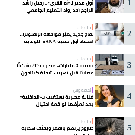
1
أول مدير لـ«أم القرى».. رحيل راشد
الراجح أحد رواد التعليم الجامعي
منوعات
2
لقاح جديد يغيّر مواجهة الإنفلونزا..
اعتماد أول تقنية mRNA للوقاية
الموسمية
منوعات
3
بقيمة 3 مليارات.. مصر تفكك تشكيلًا
عصابيًا قبل تهريب شحنة كبتاجون
ضخمة
ثقافة وفن
4
فنانة مصرية تستغيث بـ«الداخلية»
بعد تعرُّضها لواقعة احتيال
منوعات
5
صاروخ يرتطم بالقمر ويخلّف سحابة