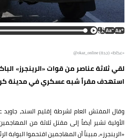
«عكاظ» (جدة) okaz_online@
لقي ثلاثة عناصر من قوات «الرينجرز» الب
استهدف مقراً شبه عسكري في مدينة كر
وقال المفتش العام لشرطة إقليم السند، جاويد عا
الأولية تشير أيضاً إلى مقتل ثلاثة من المهاجم
«الرينجرز»، مبيناً أن المهاجمين اقتحموا البوابة ال