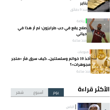
يناير
منذ 9 دقائق
رياضة
صلاح يقع في حب طرابزون: لم أر هذا في
حياتي
منذ ساعة
منوعات
أخذ 10 خواتم وسلسلتين.. كيف سرق فأر «متجر
مجوهرات»؟
منذ ساعة
الأكثر قراءة
يوم
أسبوع
شهر
الناس