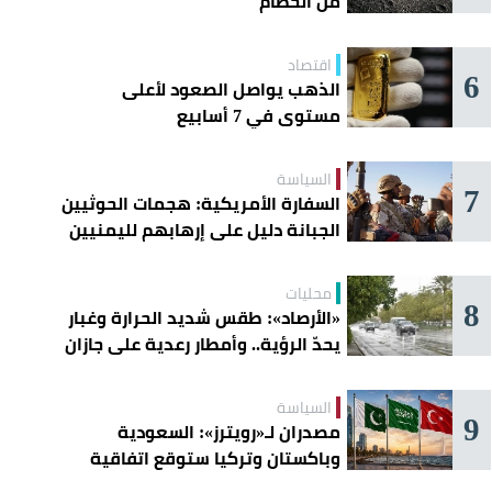
من الحطام
اقتصاد
6
الذهب يواصل الصعود لأعلى
مستوى في 7 أسابيع
السياسة
7
السفارة الأمريكية: هجمات الحوثيين
الجبانة دليل على إرهابهم لليمنيين
محليات
8
«الأرصاد»: طقس شديد الحرارة وغبار
يحدّ الرؤية.. وأمطار رعدية على جازان
وعسير
السياسة
9
مصدران لـ«رويترز»: السعودية
وباكستان وتركيا ستوقع اتفاقية
«دفاع مشترك» اليوم في جدة