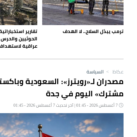
ترمب يبدّل السلاح.. لا الهدف
تقارير استخباراتية
الحوثيين والحرس 
عراقية لاستهداف
عكاظ
>
السياسة
مصدران لـ«رويترز»: السعودية وباكست
مشترك» اليوم في جدة
7 أغسطس 2026 - 01:45 | آخر تحديث 7 أغسطس 2026 - 01:45