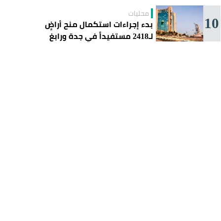
محليات
10
بدء إجراءات استكمال منح أراضٍ
لـ2418 مستفيداً في جدة ورابغ
والليث