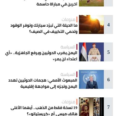
آخرين في مباراة حاسمة
منوعات
4
ما الحيلة التي تبرّد سيارتك وتوفر الوقود
وتحمي التكييف في الصيف؟
السياسة
5
اليمن يضرب الحوثيين ويرفع الجاهزية.. «أي
اعتداء لن يمر»
السياسة
6
المبعوث الأممي: هجمات الحوثيين تهدد
اليمن وتجرّه إلى مواجهة إقليمية
منوعات
7
19 نسخة فقط من الذهب.. أيهما الأغلى
هاتف ميسي أم «كريستيانو»؟