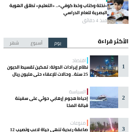
«نخلة وكتاب وخط كوفي».. «التعليم» تطلق الهوية
البصرية للعام الدراسي
منذ 4 دقائق
الأكثر قراءة
يوم
أسبوع
شهر
اقتصاد
1
نظام إيرادات الدولة: تمكين تقسيط الديون
25 سنة.. وحالات للإعفاء حتى مليون ريال
السياسة
2
إحباط هجوم إرهابي حوثي على سفينة
قبالة المخا
منوعات
3
صاعقة رعدية تنهي حياة لاعب وتصيب 12