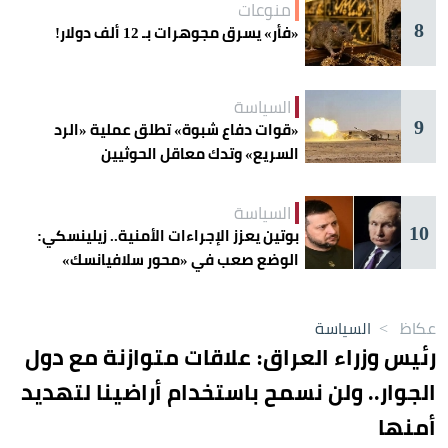
منوعات
8
«فأر» يسرق مجوهرات بـ 12 ألف دولار!
السياسة
9
«قوات دفاع شبوة» تطلق عملية «الرد
السريع» وتدك معاقل الحوثيين
السياسة
10
بوتين يعزز الإجراءات الأمنية.. زيلينسكي:
الوضع صعب في «محور سلافيانسك»
عكاظ
>
السياسة
رئيس وزراء العراق: علاقات متوازنة مع دول
الجوار.. ولن نسمح باستخدام أراضينا لتهديد
أمنها