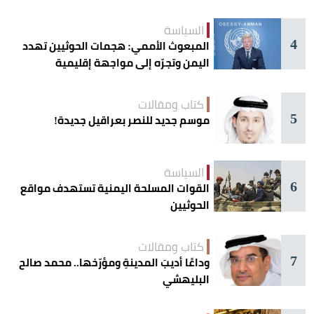
السياسة
4
المبعوث الأممي: هجمات الحوثيين تهدد
اليمن وتجرّه إلى مواجهة إقليمية
كتاب ومقالات
5
موسم جديد للنصر بعراقيل جديدة!
السياسة
6
القوات المسلحة اليمنية تستهدف مواقع
الحوثيين
كتاب ومقالات
7
وداعًا أديبَ المدينةِ ومؤرّخها.. محمد صالح
البليهشي