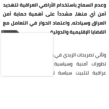
وعدم السماح باستخدام الأراضي العراقية لتهديد
أمن أي منها، مشدداً على أهمية حماية أمن
العراق وسيادته، واعتماد الحوار في التعامل مع
القضايا الإقليمية والدولية.
وتأتي تصريحات الزيدي في وقت تشهد فيه المنطقة
تطورات أمنية وسياسية متسارعة، وسط مساعٍ
عراقية لتثبيت سياسة تقوم على تجنيب البلاد
تداعيات الصراعات الإقليمية، والحفاظ على علاقات
مستقرة ومتوازنة مع محيطها.