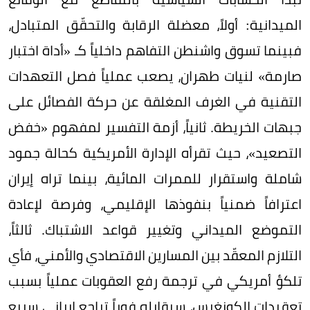
الميدانية: أولاً، معضلة الرقابة والتحقّق المتبادل،
فبينما تسوق واشنطن التفاهم داخلياً كـ «أداة اختبار
صارمة» لنيات طهران، يصعب عملياً فصل التعهدات
التقنية في الغرف المغلقة عن حركة الفصائل على
جبهات الخريطة. ثانياً، أزمة التفسير لمفهوم «خفض
التصعيد»، حيث تقرأه الإدارة الأمريكية كحالة جمود
شاملة واستقرار للممرات المائية، بينما تراه إيران
اعترافاً ضمنياً بنفوذها الإقليمي، وفرصة لإعادة
التموضع الميداني وتغيير قواعد الاشتباك. ثالثاً،
التلازم المعقّد بين المسارين الاقتصادي والأمني، فأي
تلكؤ أمريكي في ترجمة رفع العقوبات عملياً بسبب
تعقيدات الكونغرس، سيقابله فوراً تراجع إيراني سريع