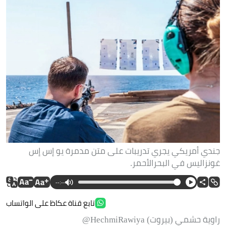
جندي أمريكي يجري تدريبات على متن مدمرة يو إس إس
غونزاليس في البحرالأحمر.
--:--
تابع قناة عكاظ على الواتساب
راوية حشمي (بيروت) HechmiRawiya@