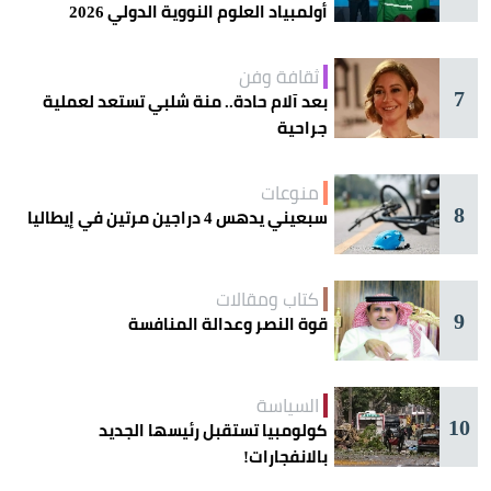
أولمبياد العلوم النووية الدولي 2026
ثقافة وفن
7
بعد آلام حادة.. منة شلبي تستعد لعملية
جراحية
منوعات
8
سبعيني يدهس 4 دراجين مرتين في إيطاليا
كتاب ومقالات
9
قوة النصر وعدالة المنافسة
السياسة
10
كولومبيا تستقبل رئيسها الجديد
بالانفجارات!