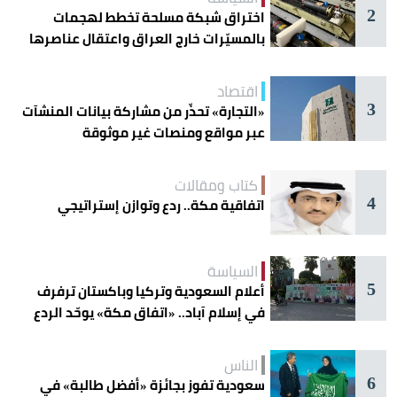
2
اختراق شبكة مسلحة تخطط لهجمات
بالمسيّرات خارج العراق واعتقال عناصرها
اقتصاد
3
«التجارة» تحذّر من مشاركة بيانات المنشآت
عبر مواقع ومنصات غير موثوقة
كتاب ومقالات
4
اتفاقية مكة.. ردع وتوازن إستراتيجي
السياسة
5
أعلام السعودية وتركيا وباكستان ترفرف
في إسلام آباد.. «اتفاق مكة» يوحّد الردع
الناس
6
سعودية تفوز بجائزة «أفضل طالبة» في