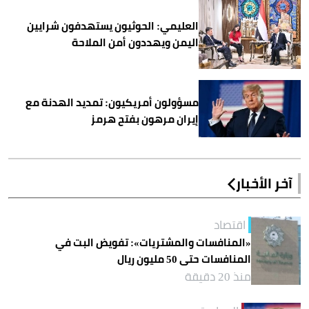
العليمي: الحوثيون يستهدفون شرايين
اليمن ويهددون أمن الملاحة
مسؤولون أمريكيون: تمديد الهدنة مع
إيران مرهون بفتح هرمز
آخر الأخبار
اقتصاد
«المنافسات والمشتريات»: تفويض البت في
المنافسات حتى 50 مليون ريال
منذ 20 دقيقة