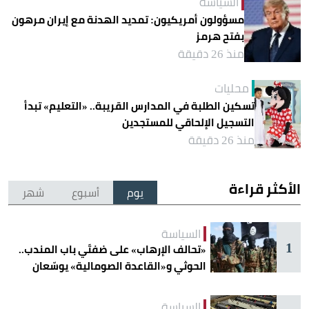
السياسة
مسؤولون أمريكيون: تمديد الهدنة مع إيران مرهون
بفتح هرمز
منذ 26 دقيقة
محليات
تسكين الطلبة في المدارس القريبة.. «التعليم» تبدأ
التسجيل الإلحاقي للمستجدين
منذ 26 دقيقة
الأكثر قراءة
يوم
أسبوع
شهر
السياسة
1
«تحالف الإرهاب» على ضفتَي باب المندب..
الحوثي و«القاعدة الصومالية» يوسّعان
دائرة الخطر
السياسة