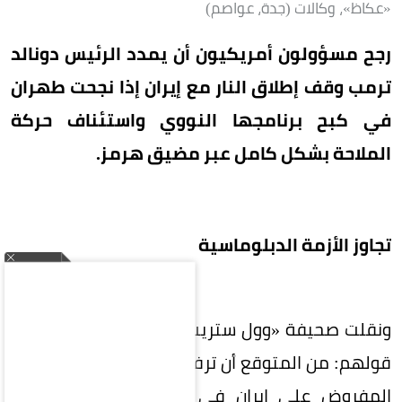
«عكاظ»، وكالات (جدة، عواصم)
رجح مسؤولون أمريكيون أن يمدد الرئيس دونالد
ترمب وقف إطلاق النار مع إيران إذا نجحت طهران
في كبح برنامجها النووي واستئناف حركة
الملاحة بشكل كامل عبر مضيق هرمز.
تجاوز الأزمة الدبلوماسية
ونقلت صحيفة «وول ستريت جورنال» عن المسؤولين
قولهم: من المتوقع أن ترفع واشنطن الحصار البحري
المفروض على إيران في حال أعادت طهران فتح