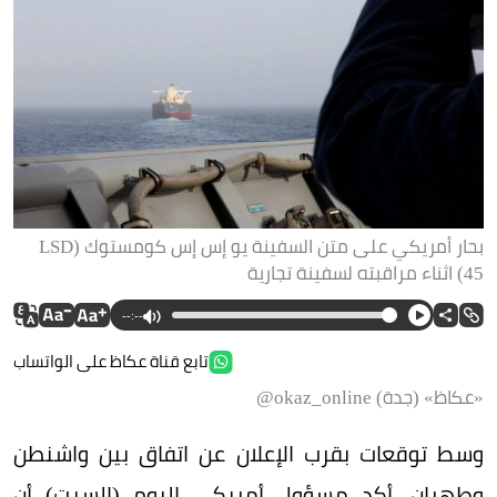
بحار أمريكي على متن السفينة يو إس إس كومستوك (LSD
45) اثناء مراقبته لسفينة تجارية
--:--
تابع قناة عكاظ على الواتساب
«عكاظ» (جدة) okaz_online@
وسط توقعات بقرب الإعلان عن اتفاق بين واشنطن
وطهران، أكد مسؤول أمريكي اليوم (السبت) أن