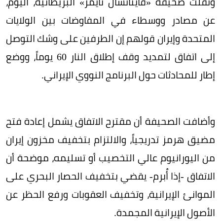
ونقلت صحيفة «فاينانشال تايمز» البريطانية، اليوم،
عن مصادر ووسطاء في المفاوضات بين الولايات
المتحدة وإيران قولهم إن الطرفين على وشك التوصل
إلى اتفاق لتمديد وقف إطلاق النار 60 يوماً، ووضع
إطار للمحادثات حول البرنامج النووي الإيراني.
وأضافت الصحيفة أن مقترح الاتفاق يشمل إعادة فتح
مضيق هرمز تدريجياً، والالتزام بتخفيف مخزون إيران
من اليورانيوم عالي التخصيب أو تسليمه، موضحة أن
الاتفاق -إذا أُبرم- يقضي بتخفيف الحصار البحري على
الموانئ الإيرانية، وتخفيف العقوبات ورفع الحظر عن
الأصول الإيرانية المجمدة.