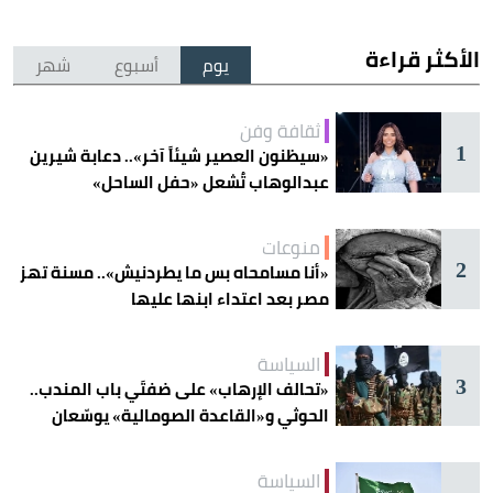
الأكثر قراءة
يوم
أسبوع
شهر
ثقافة وفن
1
«سيظنون العصير شيئاً آخر».. دعابة شيرين
عبدالوهاب تُشعل «حفل الساحل»
منوعات
2
«أنا مسامحاه بس ما يطردنيش».. مسنة تهز
مصر بعد اعتداء ابنها عليها
السياسة
3
«تحالف الإرهاب» على ضفتَي باب المندب..
الحوثي و«القاعدة الصومالية» يوسّعان
دائرة الخطر
السياسة