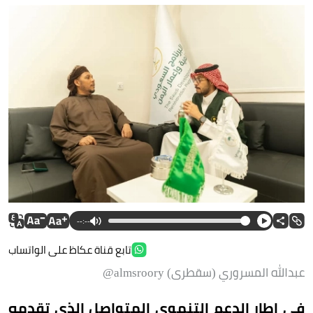
--:--
تابع قناة عكاظ على الواتساب
عبدالله المسروري (سقطرى) almsroory@
في إطار الدعم التنموي المتواصل الذي تقدمه