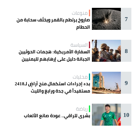
منوعات
7
صاروخ يرتطم بالقمر ويخلّف سحابة من
الحطام
السياسة
8
السفارة الأمريكية: هجمات الحوثيين
الجبانة دليل على إرهابهم لليمنيين
محليات
9
بدء إجراءات استكمال منح أراضٍ لـ2418
مستفيداً في جدة ورابغ والليث
رياضة
10
بشرى للراقي.. عودة صانع الألعاب