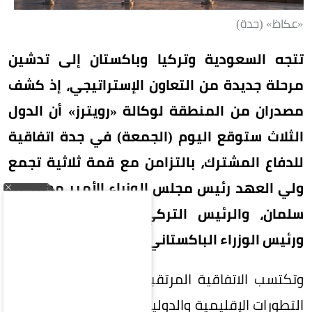
«عكاظ» (جدة)
تتجه السعودية وتركيا وباكستان إلى تدشين
مرحلة جديدة من التعاون الإستراتيجي، إذ كشف
مصدران من المنطقة لوكالة «رويترز» أن الدول
الثلاث ستوقع اليوم (الجمعة) في جدة اتفاقية
للدفاع المشترك، بالتزامن مع قمة ثلاثية تجمع
ولي العهد رئيس مجلس الوزراء الأمير محمد بن
سلمان، والرئيس التركي رجب طيب أردوغان،
ورئيس الوزراء الباكستاني محمد شهباز شريف.
وتكتسب الاتفاقية المرتقبة أهمية خاصة في ظل
التطورات الإقليمية والدولية المتسارعة، وما تشهده