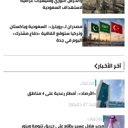
والحرس الثوري ومليشيات عراقية
لاستهداف السعودية
مصدران لـ«رويترز»: السعودية وباكستان
وتركيا ستوقع اتفاقية «دفاع مشترك»
اليوم في جدة
آخر الأخبار
محليات
«الأرصاد»: أمطار رعدية على 4 مناطق
منذ 47 دقيقة
محليات
مدير هلال عسير يطّلع على حريق تنومة ويزور