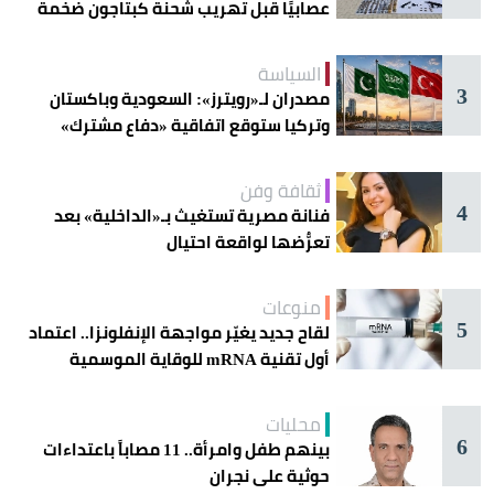
عصابيًا قبل تهريب شحنة كبتاجون ضخمة
السياسة
3
مصدران لـ«رويترز»: السعودية وباكستان
وتركيا ستوقع اتفاقية «دفاع مشترك»
اليوم في جدة
ثقافة وفن
4
فنانة مصرية تستغيث بـ«الداخلية» بعد
تعرُّضها لواقعة احتيال
منوعات
5
لقاح جديد يغيّر مواجهة الإنفلونزا.. اعتماد
أول تقنية mRNA للوقاية الموسمية
محليات
6
بينهم طفل وامرأة.. 11 مصاباً باعتداءات
حوثية على نجران