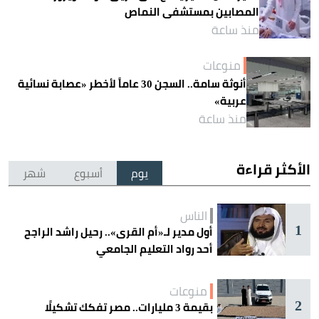
المصابين بمستشفى النماص
منذ ساعة
منوعات
أنوثة سامة.. السجن 30 عاماً لأخطر «عصابة نسائية
عربية»
منذ ساعة
الأكثر قراءة
يوم
أسبوع
شهر
الناس
1
أول مدير لـ«أم القرى».. رحيل راشد الراجح
أحد رواد التعليم الجامعي
منوعات
2
بقيمة 3 مليارات.. مصر تفكك تشكيلًا