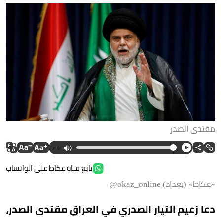
مقتدى الصدر
--:--
تابع قناة عكاظ على الواتساب
«عكاظ» (بغداد) okaz_online@
دعا زعيم التيار الصدري في العراق مقتدى الصدر،