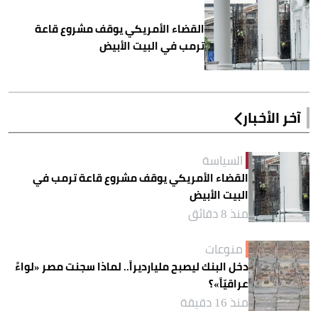
القضاء الأمريكي يوقف مشروع قاعة
ترمب في البيت الأبيض
آخر الأخبار
السياسة
القضاء الأمريكي يوقف مشروع قاعة ترمب في
البيت الأبيض
منذ 8 دقائق
منوعات
دخل البنك ليصبح مليارديراً.. لماذا سجنت مصر «لواءً
عراقيّاً»؟
منذ 16 دقيقة