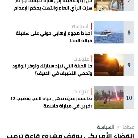
من ريا وسكينة إلى سارة خليفة.. جرائم
هزت الرأي العام وانتهت بحكم الإعدام
السياسة
8
إحباط هجوم إرهابي حوثي على سفينة
قبالة المخا
منوعات
9
ما الحيلة التي تبرّد سيارتك وتوفر الوقود
وتحمي التكييف في الصيف؟
منوعات
10
صاعقة رعدية تنهي حياة لاعب وتصيب 12
آخرين في مباراة حاسمة
عكاظ
>
السياسة
القضاء الأمريكي يوقف مشروع قاعة ترمب