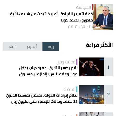
السياسة
خطة لتغيير القيادة.. أمريكا تبحث عن شبيه «نائبة
مادورو» لحكم كوبا
منذ 30 دقيقة
الأكثر قراءة
يوم
أسبوع
شهر
ثقافة وفن
1
رقم يكسر التاريخ.. عمرو دياب يدخل
موسوعة غينيس بإنجاز غير مسبوق
اقتصاد
2
نظام إيرادات الدولة: تمكين تقسيط الديون
25 سنة.. وحالات للإعفاء حتى مليون ريال