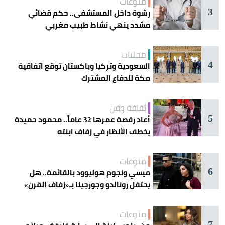
منوعات
3
رشوة داخل المستشفى.. حكم قضائي
مشدد ينهي نشاط طبيب مغربي
محليات
4
السعودية وتركيا وباكستان توقع اتفاقية
مكة للدفاع المشترك
ثقافة وفن
5
أعاد رقصة عمرها 32 عاماً.. محمود حميدة
يخطف الأنظار في زفاف ابنته
منوعات
6
ميسي ونجوم هوليوود بالقائمة.. هل
يحتفل رونالدو وجورجينا بـ«زفاف القرن»
غداً؟
منوعات
7