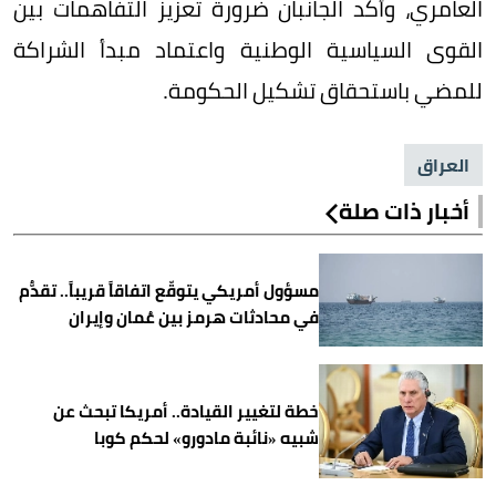
العامري، وأكد الجانبان ضرورة تعزيز التفاهمات بين
القوى السياسية الوطنية واعتماد مبدأ الشراكة
للمضي باستحقاق تشكيل الحكومة.
العراق
أخبار ذات صلة
مسؤول أمريكي يتوقّع اتفاقاً قريباً.. تقدُّم
في محادثات هرمز بين عُمان وإيران
خطة لتغيير القيادة.. أمريكا تبحث عن
شبيه «نائبة مادورو» لحكم كوبا