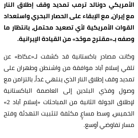
الأمريكي دونالد ترمب تمديد وقف إطلاق النار
مع إيران، مع الإبقاء على الحصار البحري واستعداد
القوات الأمريكية لأي تصعيد محتمل، بانتظار ما
وصفه بـ«مقترح موحّد» من القيادة الإيرانية.
وكانت مصادر باكستانية قد كشفت لـ«عكاظ» عن
تلقي إسلام آباد موافقة من واشنطن وطهران على
تمديد وقف إطلاق النار الذي ينتهي غداً، بالتزامن مع
وصول وفدَي البلدين إلى العاصمة الباكستانية
لإطلاق الجولة الثانية من المباحثات «إسلام آباد 2»
الخميس، وسط مساعٍ مكثفة لتثبيت التهدئة وفتح
مسار تفاوضي أوسع.