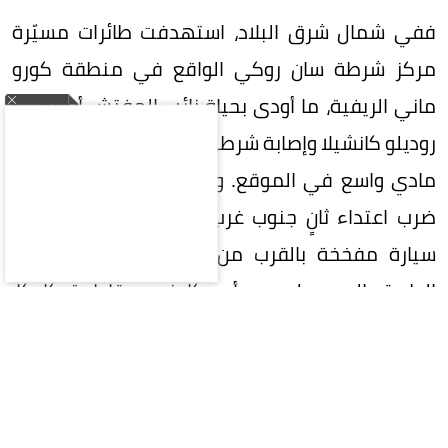
ففي شمال شرق البلاد، استهدفت طائرات مسيّرة
مركز شرطة سان روكي الواقع في منطقة كورو
ماني الريفية، ما أودى بحياة نائب المفتش أرجيميرو
روديلو كانشيلا وإصابة شرطي آخر بجراح، فضلاً عن دمار
مادي واسع في الموقع. وفي التوقيت ذاته تقريباً،
ضرب اعتداء ثانٍ جنوب غرب كولومبيا، حيث انفجرت
سيارة مفخخة بالقرب من كشك مون دومو على
الطريق السريع لعموم أمريكا في مقاطعة كاوكا،
مخلفة جريحين في صفوف الشرطة.
وعلى أثر هذه التطورات الأمنية المتسارعة، أعلنت
وزارة الدفاع الكولومبية استنفاراً شاملاً، مخصصة