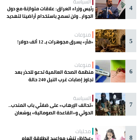
السياسة
4
رئيس وزراء العراق: علاقات متوازنة مع دول
الجوار.. ولن نسمح باستخدام أراضينا لتهديد
أمنها
منوعات
5
«فأر» يسرق مجوهرات بـ 12 ألف دولار!
منوعات
6
منظمة الصحة العالمية تدعو للحذر بعد
تجاوز إصابات غرب النيل 240 حالة
السياسة
7
«تحالف الإرهاب» على ضفتَي باب المندب..
الحوثي و«القاعدة الصومالية» يوسّعان
دائرة الخطر
محليات
8
«عكاظ» تنشر مواعيد انطلاقة العام