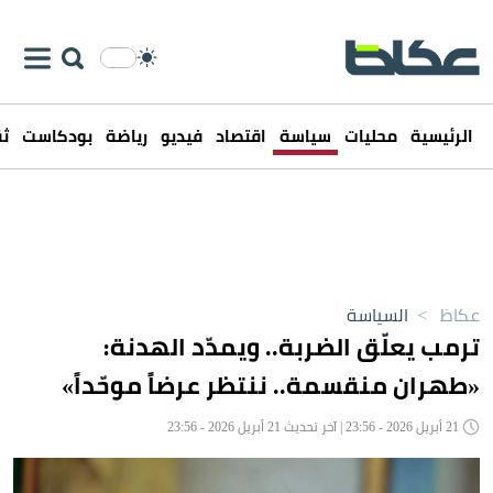
الرئيسية
محليات
سياسة
اقتصاد
فيديو
رياضة
بودكاست
ثق
عكاظ
>
السياسة
ترمب يعلّق الضربة.. ويمدّد الهدنة:
«طهران منقسمة.. ننتظر عرضاً موحّداً»
21 أبريل 2026 - 23:56 | آخر تحديث 21 أبريل 2026 - 23:56