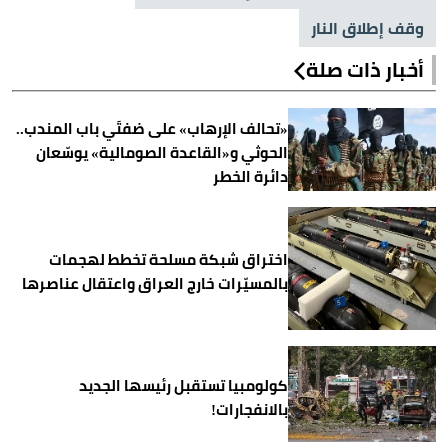
وقف إطلاق النار
أخبار ذات صلة
«تحالف الإرهاب» على ضفتَي باب المندب..
الحوثي و«القاعدة الصومالية» يوسّعان
دائرة الخطر
اختراق شبكة مسلحة تخطط لهجمات
بالمسيّرات خارج العراق واعتقال عناصرها
كولومبيا تستقبل رئيسها الجديد
بالانفجارات!