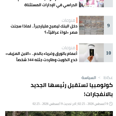
الدراسي في الإدارات المستثناة
منوعات
9
دخل البنك ليصبح مليارديراً.. لماذا سجنت
مصر «لواءً عراقيّاً»؟
منوعات
10
أعمام بالورق وغرباء بالدم.. «الابن المزيف»
خدع الكويت وطاردت جثته 344 شخصاً
عكاظ
>
السياسة
كولومبيا تستقبل رئيسها الجديد
بالانفجارات!
9 أغسطس 2026 - 02:25 | آخر تحديث 9 أغسطس 2026 - 02:25