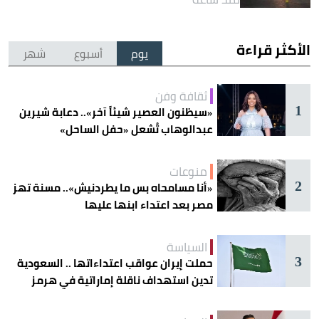
الأكثر قراءة
يوم
أسبوع
شهر
ثقافة وفن
1
«سيظنون العصير شيئاً آخر».. دعابة شيرين
عبدالوهاب تُشعل «حفل الساحل»
منوعات
2
«أنا مسامحاه بس ما يطردنيش».. مسنة تهز
مصر بعد اعتداء ابنها عليها
السياسة
3
حملت إيران عواقب اعتداءاتها .. السعودية
تدين استهداف ناقلة إماراتية في هرمز