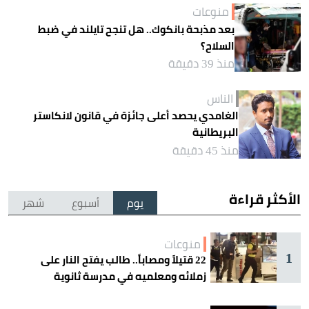
منوعات
بعد مذبحة بانكوك.. هل تنجح تايلند في ضبط
السلاح؟
منذ 39 دقيقة
الناس
الغامدي يحصد أعلى جائزة في قانون لانكاستر
البريطانية
منذ 45 دقيقة
الأكثر قراءة
يوم
أسبوع
شهر
منوعات
1
22 قتيلاً ومصاباً.. طالب يفتح النار على
زملائه ومعلميه في مدرسة ثانوية