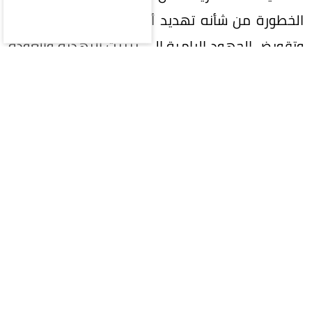
الخطورة من شأنه تهديد أمن المنطقة واستقرارها
وتقويض الجهود الرامية إلى تثبيت التهدئة والعودة
إلى المسار السياسي.
وأعرب الأمين العام عن تضامن جامعة الدول العربية
الكامل مع المملكة العربية السعودية في مواجهة
أي اعتداء يستهدف أمنها وسيادتها وسلامة
أراضيها، داعيًا في الوقت ذاته إلى وقف الهجمات
الحوثية والتصعيد العسكري داخل اليمن.
وشدد فهمي على أن المرحلة الراهنة تتطلب وقف
التصعيد والامتناع عن أي خطوات من شأنها توسيع
نطاق المواجهة، مؤكدًا ضرورة العودة إلى المسار