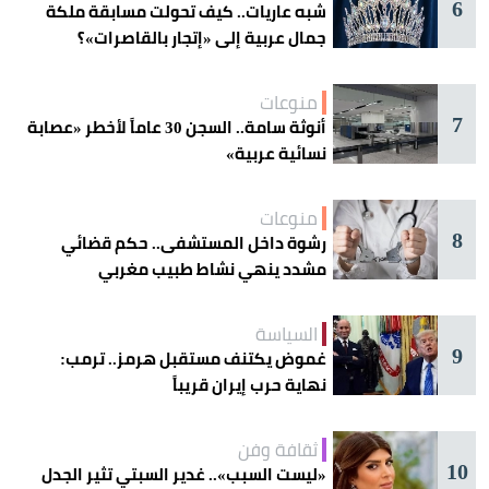
6
شبه عاريات.. كيف تحولت مسابقة ملكة
جمال عربية إلى «إتجار بالقاصرات»؟
منوعات
7
أنوثة سامة.. السجن 30 عاماً لأخطر «عصابة
نسائية عربية»
منوعات
8
رشوة داخل المستشفى.. حكم قضائي
مشدد ينهي نشاط طبيب مغربي
السياسة
9
غموض يكتنف مستقبل هرمز.. ترمب:
نهاية حرب إيران قريباً
ثقافة وفن
10
«ليست السبب».. غدير السبتي تثير الجدل