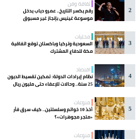
ثقافة وفن
2
رقم يكسر التاريخ.. عمرو دياب يدخل
موسوعة غينيس بإنجاز غير مسبوق
محليات
3
السعودية وتركيا وباكستان توقع اتفاقية
مكة للدفاع المشترك
اقتصاد
4
نظام إيرادات الدولة: تمكين تقسيط الديون
25 سنة.. وحالات للإعفاء حتى مليون ريال
منوعات
5
أخذ 10 خواتم وسلسلتين.. كيف سرق فأر
«متجر مجوهرات»؟
منوعات