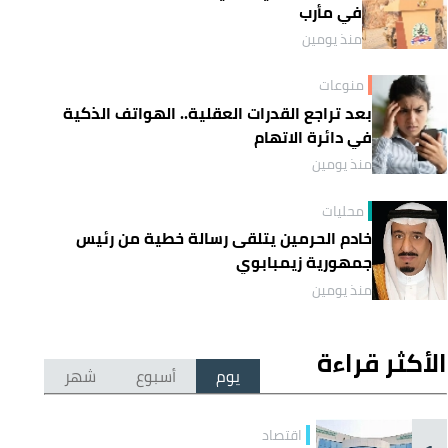
في مأرب
منذ يومين
منوعات
بعد تراجع القدرات العقلية.. الهواتف الذكية
في دائرة الاتهام
منذ يومين
محليات
خادم الحرمين يتلقى رسالة خطية من رئيس
جمهورية زيمبابوي
منذ يومين
الأكثر قراءة
يوم
أسبوع
شهر
اقتصاد