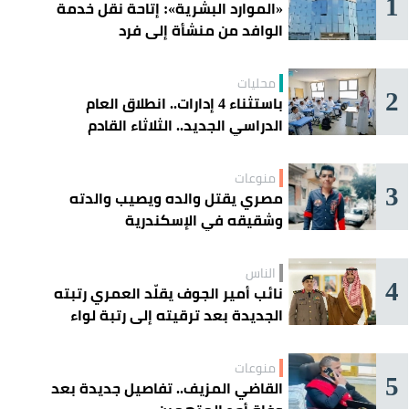
1
«الموارد البشرية»: إتاحة نقل خدمة
الوافد من منشأة إلى فرد
محليات
2
باستثناء 4 إدارات.. انطلاق العام
الدراسي الجديد.. الثلاثاء القادم
منوعات
3
مصري يقتل والده ويصيب والدته
وشقيقه في الإسكندرية
الناس
4
نائب أمير الجوف يقلّد العمري رتبته
الجديدة بعد ترقيته إلى رتبة لواء
منوعات
5
القاضي المزيف.. تفاصيل جديدة بعد