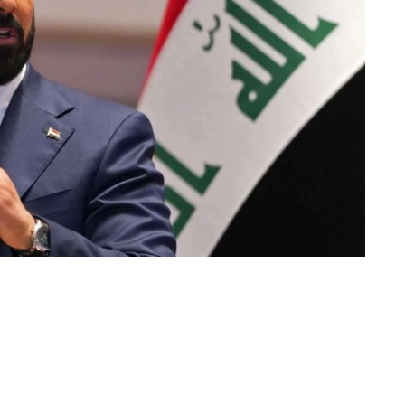
«عكاظ» (جدة)