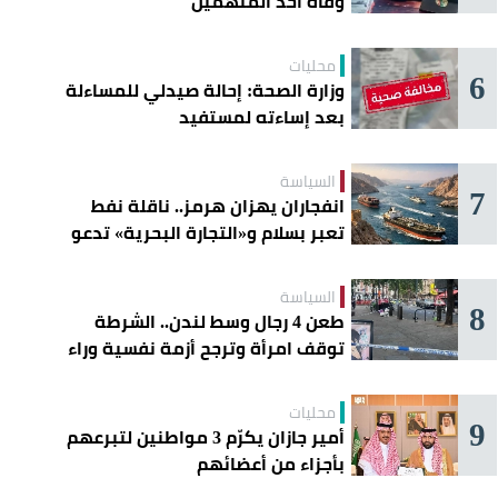
وفاة أحد المتهمين
محليات
6
وزارة الصحة: إحالة صيدلي للمساءلة
بعد إساءته لمستفيد
السياسة
7
انفجاران يهزان هرمز.. ناقلة نفط
تعبر بسلام و«التجارة البحرية» تدعو
السفن إلى الحذر
السياسة
8
طعن 4 رجال وسط لندن.. الشرطة
توقف امرأة وترجح أزمة نفسية وراء
الهجوم
محليات
9
أمير جازان يكرّم 3 مواطنين لتبرعهم
بأجزاء من أعضائهم