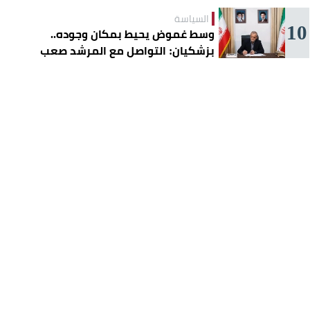
السياسة
10
وسط غموض يحيط بمكان وجوده..
بزشكيان: التواصل مع المرشد صعب
للغاية