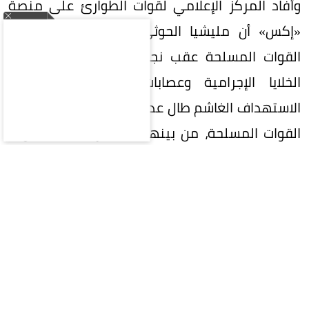
وأفاد المركز الإعلامي لقوات الطوارئ على منصة
«إكس» أن مليشيا الحوثي استهدفت معسكرات
القوات المسلحة عقب نجاحات أمنية في ملاحقة
الخلايا الإجرامية وعصابات التهريب، مبينة أن
الاستهداف الغاشم طال عدداً من معسكرات ووحدات
القوات المسلحة، من بينها معسكرات تابعة لقوات
الطوارئ، ما أسفر عن خسائر مادية وبشرية.
وذكرت في بيان أن الاستهداف جاء عقب النجاحات
الأمنية والعسكرية التي حققتها القوات المسلحة
في تنفيذ مهماتها بتوجيهات من وزير الدفاع،
والهادفة إلى تأمين المناطق، وحماية الطرق الدولية،