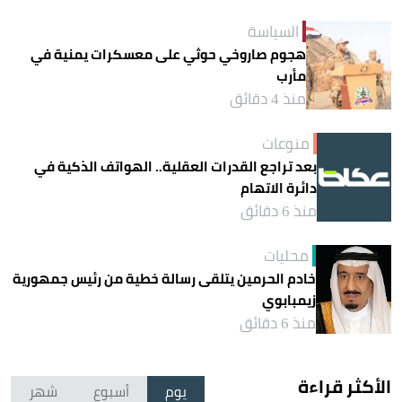
السياسة
هجوم صاروخي حوثي على معسكرات يمنية في
مأرب
منذ 4 دقائق
منوعات
بعد تراجع القدرات العقلية.. الهواتف الذكية في
دائرة الاتهام
منذ 6 دقائق
محليات
خادم الحرمين يتلقى رسالة خطية من رئيس جمهورية
زيمبابوي
منذ 6 دقائق
الأكثر قراءة
يوم
أسبوع
شهر