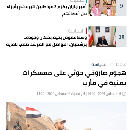
محليات
9
أمير جازان يكرّم 3 مواطنين لتبرعهم بأجزاء
من أعضائهم
السياسة
10
وسط غموض يحيط بمكان وجوده..
بزشكيان: التواصل مع المرشد صعب للغاية
عكاظ
>
السياسة
هجوم صاروخي حوثي على معسكرات
يمنية في مأرب
6 أغسطس 2026 - 14:29 | آخر تحديث 6 أغسطس 2026 - 14:29