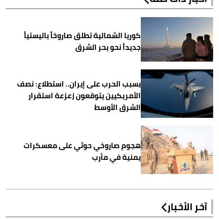
كوريا الشمالية تطلق صاروخاً باليستياً
جديداً نحو بحر الشرق
بسبب الحرب على إيران.. استطلاع: نصف
الأمريكيين يتوقعون زعزعة استقرار
الشرق الأوسط
هجوم صاروخي حوثي على معسكرات
يمنية في مأرب
آخر الأخبار