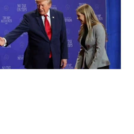
«عكاظ» (لاس فيغاس) Okaz-Online@
انتشر على منصات التواصل الاجتماعي مق