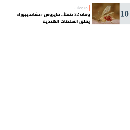
منوعات
10
وفاة 22 طفلاً.. فايروس «تشانديبورا»
يقلق السلطات الهندية