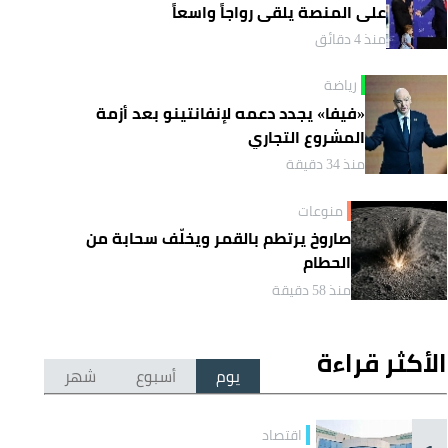
على المنصة يلقى رواجاً واسعاً
منذ 4 دقائق
رياضة
«فيفا» يجدد دعمه لإنفانتينو بعد أزمة
المشروع التجاري
منذ 34 دقيقة
منوعات
صاروخ يرتطم بالقمر ويخلّف سحابة من
الحطام
منذ 58 دقيقة
الأكثر قراءة
يوم
أسبوع
شهر
اقتصاد