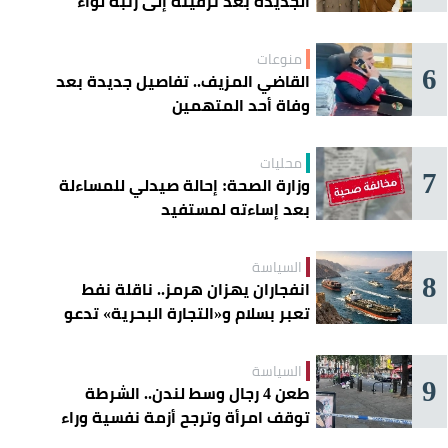
الجديدة بعد ترقيته إلى رتبة لواء
منوعات
6
القاضي المزيف.. تفاصيل جديدة بعد
وفاة أحد المتهمين
محليات
7
وزارة الصحة: إحالة صيدلي للمساءلة
بعد إساءته لمستفيد
السياسة
8
انفجاران يهزان هرمز.. ناقلة نفط
تعبر بسلام و«التجارة البحرية» تدعو
السفن إلى الحذر
السياسة
9
طعن 4 رجال وسط لندن.. الشرطة
توقف امرأة وترجح أزمة نفسية وراء
الهجوم