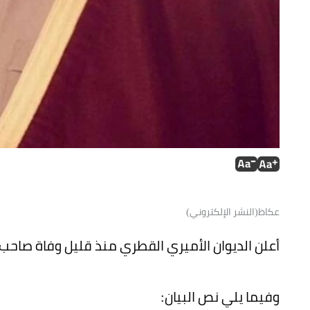
عكاظ(النشر الإلكتروني)
أعلن الديوان الأميري القطري منذ قليل وفاة صاحب ا
وفيما يلي نص البيان: