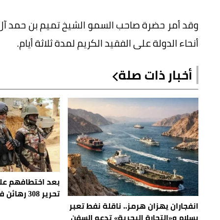
وقد أمر حضرة صاحب السمو الشيخ تميم بن حمد آل ثا
أنحاء الدولة على الفقيد الكريم لمدة ثلاثة أيام.
أخبار ذات صلة
بعد اختطافهم عل
تحرير 308 رهائن في نيجيريا
انفجاران يهزان هرمز.. ناقلة نفط تعبر
بسلام و«التجارة البحرية» تدعو السفن