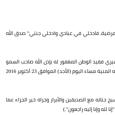
 مرضية، فادخلي في عبادي وادخلي جنتي" صدق الله
ميري فقيد الوطن المغفور له بإذن الله صاحب السمو
الأمير الأب الشيخ خليفة بن حمد آل ثاني الذي وافته المنية مساء اليوم (الأحد) الموافق 23 أكتوبر 2016
 جناته مع الصديقين والأبرار وجزاه خير الجزاء عما
ا لله وإنا إليه راجعون".)