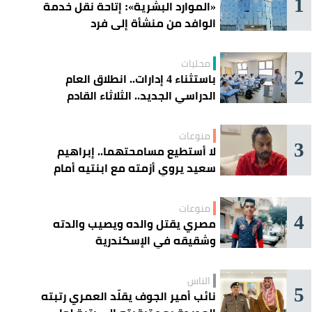
1
«الموارد البشرية»: إتاحة نقل خدمة
الوافد من منشأة إلى فرد
محليات
2
باستثناء 4 إدارات.. انطلاق العام
الدراسي الجديد.. الثلاثاء القادم
منوعات
3
لا أستطيع مسامحتهما.. إبراهيم
سعيد يروي أزمته مع ابنتيه أمام
القضاء
منوعات
4
مصري يقتل والده ويصيب والدته
وشقيقه في الإسكندرية
الناس
5
نائب أمير الجوف يقلّد العمري رتبته