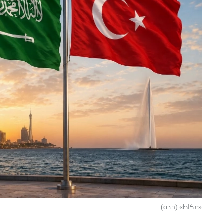
«عكاظ» (جدة)