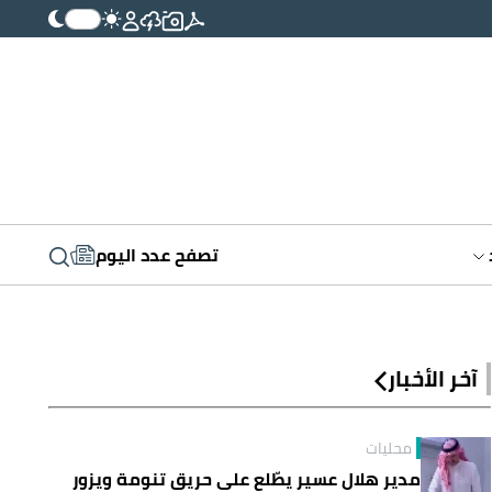
تصفح عدد اليوم
آخر الأخبار
محليات
مدير هلال عسير يطّلع على حريق تنومة ويزور