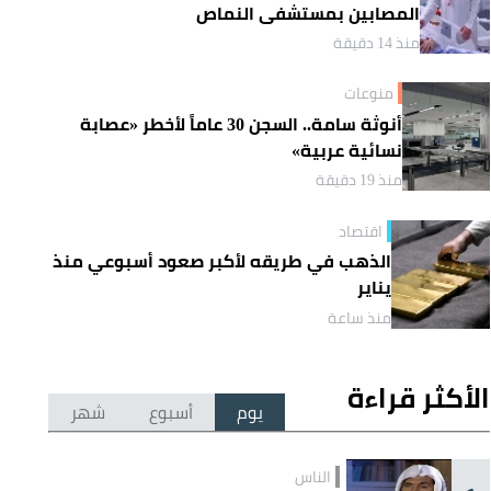
المصابين بمستشفى النماص
منذ 14 دقيقة
منوعات
أنوثة سامة.. السجن 30 عاماً لأخطر «عصابة
نسائية عربية»
منذ 19 دقيقة
اقتصاد
الذهب في طريقه لأكبر صعود أسبوعي منذ
يناير
منذ ساعة
الأكثر قراءة
يوم
أسبوع
شهر
الناس