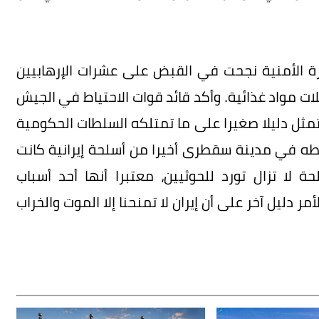
زة الأمنية نجحت في القبض على عشرات الإرهابيين
لات مواد غذائية. وأكد قائد قوات الاحتياط في الجيش
 تمثل دليلا صغيرا على ما تمتلكه السلطات الحكومية
تي أولها جيهان1 و2، وما تم ضبطه في مدينة سقطرى أخيرا من أسلحة إيرانية كانت
ة لا تزال تورد للحوثيين، معتبرا أنها أحد أسباب
 دليل آخر على أن إيران لا تمنحنا إلا الموت والخراب