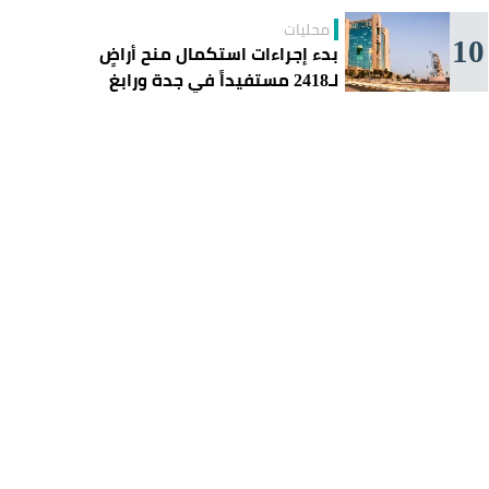
محليات
10
بدء إجراءات استكمال منح أراضٍ
لـ2418 مستفيداً في جدة ورابغ
والليث