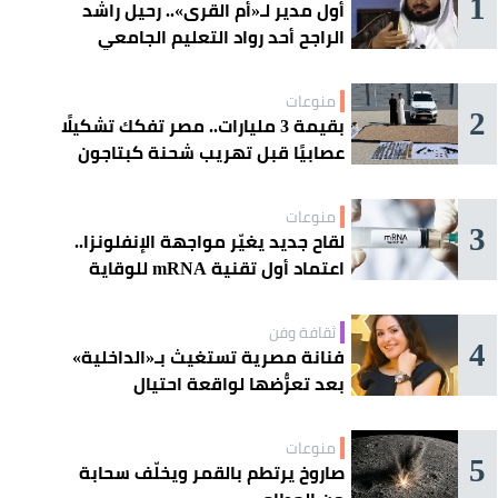
1
أول مدير لـ«أم القرى».. رحيل راشد
الراجح أحد رواد التعليم الجامعي
منوعات
2
بقيمة 3 مليارات.. مصر تفكك تشكيلًا
عصابيًا قبل تهريب شحنة كبتاجون
ضخمة
منوعات
3
لقاح جديد يغيّر مواجهة الإنفلونزا..
اعتماد أول تقنية mRNA للوقاية
الموسمية
ثقافة وفن
4
فنانة مصرية تستغيث بـ«الداخلية»
بعد تعرُّضها لواقعة احتيال
منوعات
5
صاروخ يرتطم بالقمر ويخلّف سحابة