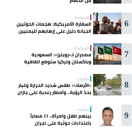
من الحطام
السياسة
6
السفارة الأمريكية: هجمات الحوثيين
الجبانة دليل على إرهابهم لليمنيين
السياسة
7
مصدران لـ«رويترز»: السعودية
وباكستان وتركيا ستوقع اتفاقية
«دفاع مشترك» اليوم في جدة
محليات
8
«الأرصاد»: طقس شديد الحرارة وغبار
يحدّ الرؤية.. وأمطار رعدية على جازان
وعسير
محليات
9
بينهم طفل وامرأة.. 11 مصاباً
باعتداءات حوثية على نجران