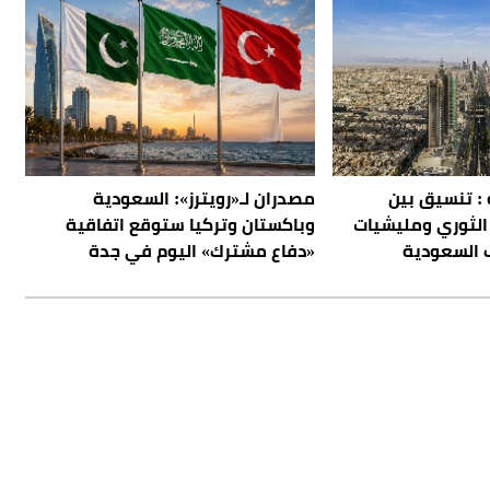
 : تنسيق بين
مصدران لـ«رويترز»: السعودية
الثوري ومليشيات
وباكستان وتركيا ستوقع اتفاقية
 السعودية
«دفاع مشترك» اليوم في جدة