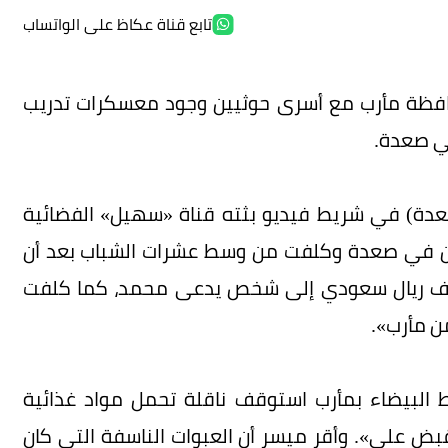
تابع قناة عكاظ على الواتساب
افظة مأرب مع أسرى حوثيين وجود معسكرات تدريب
في صعدة.
 صعدة) في شريط فيديو بثته قناة «سهيل» الفضائية
ين في صعدة وكلفت من وسط عشرات الشباب بعد أن
ا إلى البيضاء بالدخول إلى مأرب وتسليم 40 ألف ريال سعودي إلى شخص يدعى محمد، كما كلفت
ط البيضاء بمأرب استوقف ناقلة تحمل مواد غذائية
ض علي». وأقر ميسر أن العبوات الناسفة التي كان