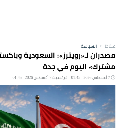
عكاظ
>
السياسة
مصدران لـ«رويترز»: السعودية وباكست
مشترك» اليوم في جدة
7 أغسطس 2026 - 01:45 | آخر تحديث 7 أغسطس 2026 - 01:45