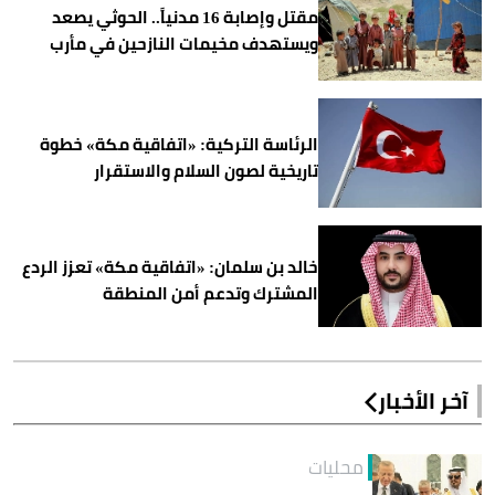
مقتل وإصابة 16 مدنياً.. الحوثي يصعد
ويستهدف مخيمات النازحين في مأرب
الرئاسة التركية: «اتفاقية مكة» خطوة
تاريخية لصون السلام والاستقرار
خالد بن سلمان: «اتفاقية مكة» تعزز الردع
المشترك وتدعم أمن المنطقة
آخر الأخبار
محليات