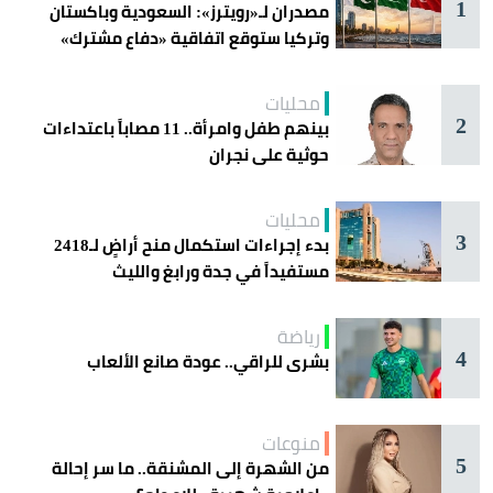
1
مصدران لـ«رويترز»: السعودية وباكستان
وتركيا ستوقع اتفاقية «دفاع مشترك»
اليوم في جدة
محليات
2
بينهم طفل وامرأة.. 11 مصاباً باعتداءات
حوثية على نجران
محليات
3
بدء إجراءات استكمال منح أراضٍ لـ2418
مستفيداً في جدة ورابغ والليث
رياضة
4
بشرى للراقي.. عودة صانع الألعاب
منوعات
5
من الشهرة إلى المشنقة.. ما سر إحالة