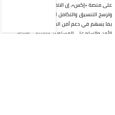
على منصة «إكس»، إن الاتفاقية تعزز الردع المشترك،
وترسخ التنسيق والتكامل الدفاعي بين الدول الثلاث،
بما يسهم في دعم أمن المنطقة واستقرارها، ويعزز
الأمن والسلم على المستويين الإقليمي والدولي.
وتأتي تصريحات الأمير خالد بن سلمان عقب توقيع ولي
العهد رئيس مجلس الوزراء الأمير محمد بن سلمان،
والرئيس التركي رجب طيب أردوغان، ورئيس وزراء
جمهورية باكستان محمد شهباز شريف، اتفاقية مكة
للدفاع المشترك، خلال القمة الثلاثية التي استضافتها
مكة المكرمة.