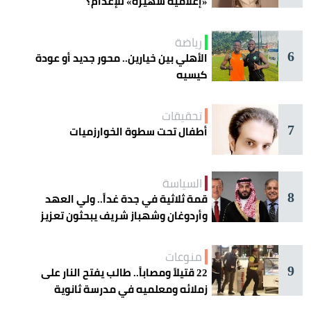
«إعلامية شهيرة» للإعدام؟
رياضة
6
الأهلي بين خيارين.. محور جديد أو عودة
كيسيه
تحقيقات
7
أطفال تحت سطوة الخوارزميات
السياسة
8
قمة ثلاثية في جدة غداً.. ولي العهد
وأردوغان وشهباز شريف يبحثون تعزيز
التعاون
منوعات
9
22 قتيلاً ومصاباً.. طالب يفتح النار على
زملائه ومعلميه في مدرسة ثانوية