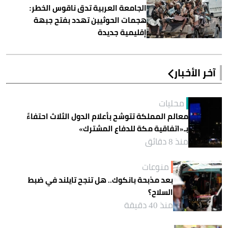
الجامعة العربية تدق ناقوس الخطر:
هجمات الحوثيين تهدد بفتح جبهة
إقليمية جديدة
آخر الأخبار
محليات
معالم المملكة تتوشح بأعلام الدول الثلاث احتفاءً
بـ«اتفاقية مكة للدفاع المشترك»
منذ 8 دقائق
منوعات
بعد مذبحة بانكوك.. هل تنجح تايلند في ضبط
السلاح؟
منذ 40 دقيقة