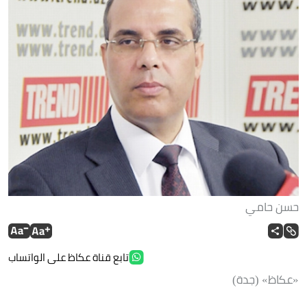
حسن حامي
تابع قناة عكاظ على الواتساب
«عكاظ» (جدة)