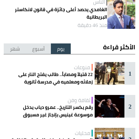
الناس
الغامدي يحصد أعلى جائزة في قانون لانكاستر
البريطانية
منذ 46 دقيقة
الأكثر قراءة
يوم
أسبوع
شهر
منوعات
1
22 قتيلاً ومصاباً.. طالب يفتح النار على
زملائه ومعلميه في مدرسة ثانوية
ثقافة وفن
2
رقم يكسر التاريخ.. عمرو دياب يدخل
موسوعة غينيس بإنجاز غير مسبوق
محليات