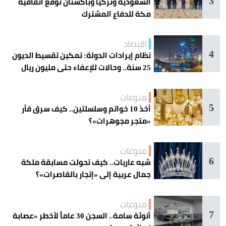
3
السعودية وتركيا وباكستان توقع اتفاقية
مكة للدفاع المشترك
اقتصاد
4
نظام إيرادات الدولة: تمكين تقسيط الديون
25 سنة.. وحالات للإعفاء حتى مليون ريال
منوعات
5
أخذ 10 خواتم وسلسلتين.. كيف سرق فأر
«متجر مجوهرات»؟
منوعات
6
شبه عاريات.. كيف تحولت مسابقة ملكة
جمال عربية إلى «إتجار بالقاصرات»؟
منوعات
7
أنوثة سامة.. السجن 30 عاماً لأخطر «عصابة