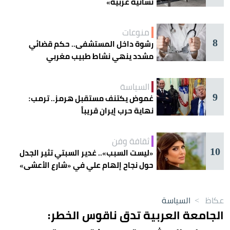
نسائية عربية»
منوعات
8
رشوة داخل المستشفى.. حكم قضائي
مشدد ينهي نشاط طبيب مغربي
السياسة
9
غموض يكتنف مستقبل هرمز.. ترمب:
نهاية حرب إيران قريباً
ثقافة وفن
10
«ليست السبب».. غدير السبتي تثير الجدل
حول نجاح إلهام علي في «شارع الأعشى»
عكاظ
>
السياسة
الجامعة العربية تدق ناقوس الخطر: