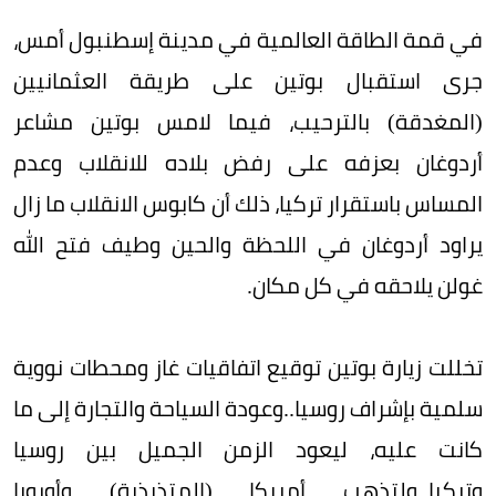
في قمة الطاقة العالمية في مدينة إسطنبول أمس،
جرى استقبال بوتين على طريقة العثمانيين
(المغدقة) بالترحيب، فيما لامس بوتين مشاعر
أردوغان بعزفه على رفض بلاده للانقلاب وعدم
المساس باستقرار تركيا، ذلك أن كابوس الانقلاب ما زال
يراود أردوغان في اللحظة والحين وطيف فتح الله
غولن يلاحقه في كل مكان.
تخللت زيارة بوتين توقيع اتفاقيات غاز ومحطات نووية
سلمية بإشراف روسيا..وعودة السياحة والتجارة إلى ما
كانت عليه، ليعود الزمن الجميل بين روسيا
وتركيا..ولتذهب أمريكا (المتذبذبة) وأوروبا