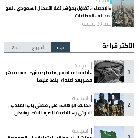
اقتصاد
«الإحصاء»: تفاؤل بمؤشر ثقة الأعمال السعودي.. نمو
بمختلف القطاعات
منذ 29 دقيقة
الأكثر قراءة
يوم
أسبوع
شهر
منوعات
1
«أنا مسامحاه بس ما يطردنيش».. مسنة تهز
مصر بعد اعتداء ابنها عليها
السياسة
2
«تحالف الإرهاب» على ضفتَي باب المندب..
الحوثي و«القاعدة الصومالية» يوسّعان
دائرة الخطر
السياسة
3
حملت إيران عواقب اعتداءاتها .. السعودية