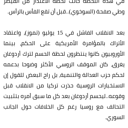
في هذه اللحظة حانت لحظة الاعتذار من القيصر
وطي صفحة (السوخوي)..قبل أن تقع الفأس بالرأس.
بعد الانقلاب الفاشل في 15 يوليو (تموز)، واعتقاد
الأتراك بالمؤامرة الأمريكية على الحكم، بينما
الأوروبيون كانوا ينتظرون لحظة الحسم لترك أردوغان
يغرق، كان الموقف الروسي الأكثر وضوحا بدعمه
لحكم حزب العدالة والتنمية، بل راح البعض للقول إن
الاستخبارات الروسية حذرت تركيا من الانقلاب قبل
وقوعه..ليحسم أردوغان بعد كل ما سبق أمره بتثبيت
التحالف مع روسيا رغم كل الخلافات حول الجانب
السوري.