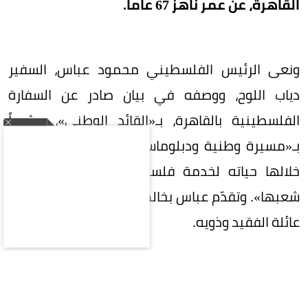
القاهرة، عن عمر ناهز 67 عاماً.
ونعى الرئيس الفلسطيني محمود عباس، السفير
دياب اللوح، ووصفه في بيان صادر عن السفارة
الفلسطينية بالقاهرة، بـ«القائد الوطني»، مشيداً
بـ«مسيرة وطنية ودبلوماسية حافلة بالعطاء، كرّس
خلالها حياته لخدمة فلسطين والدفاع عن حقوق
شعبها». وتقدّم عباس بخالص التعازي والمواساة إلى
عائلة الفقيد وذويه.
يذكر أن دياب اللوح (1958–2026)، هو سياسي