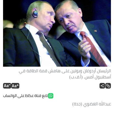
الرئيسان أردوغان وبوتين على هامش قمة الطاقة في
أسطنبول أمس. (أ.ف.ب)
تابع قناة عكاظ على الواتساب
عبدالله الغضوي (جدة)