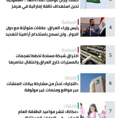
تدين استهداف ناقلة إماراتية في هرمز
السياسة
4
رئيس وزراء العراق: علاقات متوازنة مع دول
الجوار.. ولن نسمح باستخدام أراضينا لتهديد
أمنها
السياسة
5
اختراق شبكة مسلحة تخطط لهجمات
بالمسيّرات خارج العراق واعتقال عناصرها
اقتصاد
6
«التجارة» تحذّر من مشاركة بيانات المنشآت
عبر مواقع ومنصات غير موثوقة
محليات
7
«عكاظ» تنشر مواعيد انطلاقة العام
الدراسي في الإدارات المستثناة