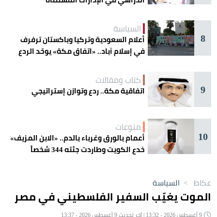
السياسة
8
أعلام السعودية وتركيا وباكستان ترفرف
في إسلام آباد.. «اتفاق مكة» يوحّد الردع
كتاب ومقالات
9
اتفاقية مكة.. ردع وتوازن إستراتيجي
منوعات
10
أعمام بالورق وغرباء بالدم.. «الابن المزيف»
خدع الكويت وطاردت جثته 344 شخصاً
عكاظ
>
السياسة
الموت يغيّب السفير الفلسطيني في مصر
9 أغسطس 2026 - 13:32 | آخر تحديث 9 أغسطس 2026 - 13:37