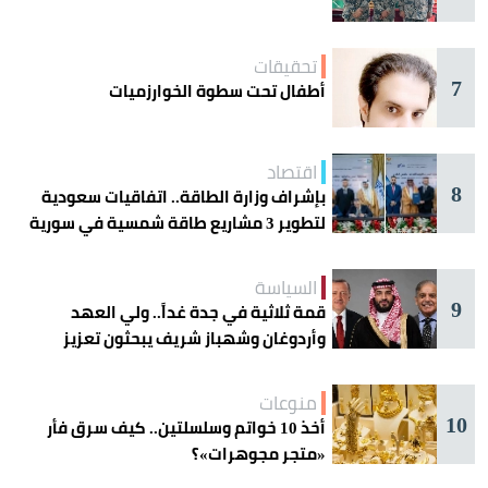
تحقيقات
7
أطفال تحت سطوة الخوارزميات
اقتصاد
8
بإشراف وزارة الطاقة.. اتفاقيات سعودية
لتطوير 3 مشاريع طاقة شمسية في سورية
السياسة
9
قمة ثلاثية في جدة غداً.. ولي العهد
وأردوغان وشهباز شريف يبحثون تعزيز
التعاون
منوعات
10
أخذ 10 خواتم وسلسلتين.. كيف سرق فأر
«متجر مجوهرات»؟