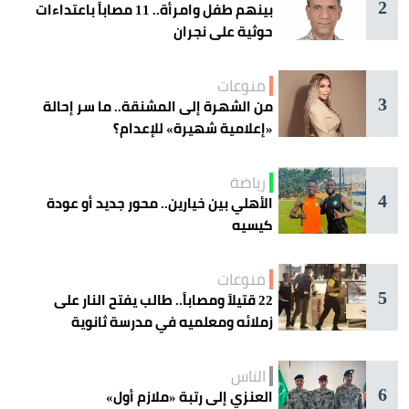
2
بينهم طفل وامرأة.. 11 مصاباً باعتداءات
حوثية على نجران
منوعات
3
من الشهرة إلى المشنقة.. ما سر إحالة
«إعلامية شهيرة» للإعدام؟
رياضة
4
الأهلي بين خيارين.. محور جديد أو عودة
كيسيه
منوعات
5
22 قتيلاً ومصاباً.. طالب يفتح النار على
زملائه ومعلميه في مدرسة ثانوية
الناس
6
العنزي إلى رتبة «ملازم أول»