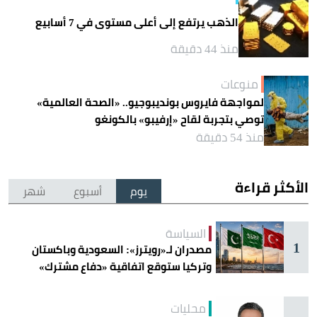
الذهب يرتفع إلى أعلى مستوى في 7 أسابيع
منذ 44 دقيقة
منوعات
لمواجهة فايروس بونديبوجيو.. «الصحة العالمية»
توصي بتجربة لقاح «إرفيبو» بالكونغو
منذ 54 دقيقة
الأكثر قراءة
يوم
أسبوع
شهر
السياسة
1
مصدران لـ«رويترز»: السعودية وباكستان
وتركيا ستوقع اتفاقية «دفاع مشترك»
اليوم في جدة
محليات