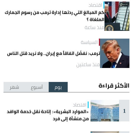
اقتصاد
كم المبالغ التي ردتها إدارة ترمب من رسوم الجمارك
الملغاة ؟
منذ ساعة
السياسة
ترمب: نفضّل اتفاقاً مع إيران.. ولا نريد قتل الناس
منذ ساعتين
الأكثر قراءة
يوم
أسبوع
شهر
اقتصاد
1
«الموارد البشرية»: إتاحة نقل خدمة الوافد
من منشأة إلى فرد