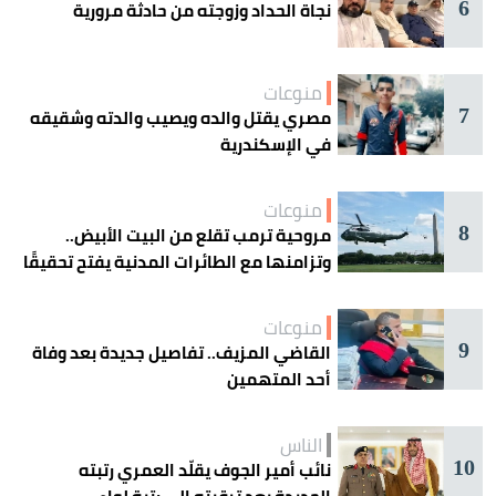
6
نجاة الحداد وزوجته من حادثة مرورية
منوعات
7
مصري يقتل والده ويصيب والدته وشقيقه
في الإسكندرية
منوعات
8
مروحية ترمب تقلع من البيت الأبيض..
وتزامنها مع الطائرات المدنية يفتح تحقيقًا
جويًا
منوعات
9
القاضي المزيف.. تفاصيل جديدة بعد وفاة
أحد المتهمين
الناس
10
نائب أمير الجوف يقلّد العمري رتبته