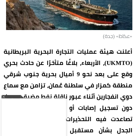
«عكاظ» (جدة)
أعلنت هيئة عمليات التجارة البحرية البريطانية
(UKMTO)، الأربعاء، بلاغًا متأخرًا عن حادث بحري
وقع على بعد نحو 9 أميال بحرية جنوب شرقي
منطقة كمزار في سلطنة عُمان، تزامن مع سماع
دوي انفجارين أثناء عبور ناقلة نفط مضيق هرمز،
دون تسجيل إصابات أو أضرار بيئية، في وقت
تصاعدت فيه التحذيرات الملاحية وسط تجدد
الجدل بشأن مستقبل الملاحة في المضيق