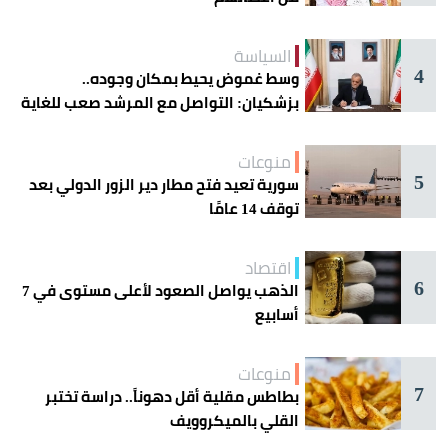
السياسة
4
وسط غموض يحيط بمكان وجوده..
بزشكيان: التواصل مع المرشد صعب للغاية
منوعات
5
سورية تعيد فتح مطار دير الزور الدولي بعد
توقف 14 عامًا
اقتصاد
6
الذهب يواصل الصعود لأعلى مستوى في 7
أسابيع
منوعات
7
بطاطس مقلية أقل دهوناً.. دراسة تختبر
القلي بالميكروويف