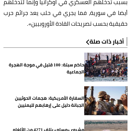
بسبب تدخلهم العسكري في أوكرانيا وإنما لتدخلهم
أيضا في سورية، فما يجري في حلب يعد جرائم حرب
حقيقية بحسب تصريحات القادة الأوروبيين».
أخبار ذات صلة
حاكم سبتة: 100 قتيل في موجة الهجرة
الجماعية
السفارة الأمريكية: هجمات الحوثيين
الجبانة دليل على إرهابهم لليمنيين
مشروع «مسام» يتلف 4271 من الألغام