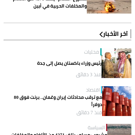
والمخلفات الحربية في أبين
آخر الأخبار
محليات
رئيس وزراء باكستان يصل إلى جدة
منذ 3 دقائق
اقتصاد
مع ترقب محادثات إيران وعُمان.. برنت فوق 80
دولاراً
منذ 7 دقائق
السياسة
مشروع «مسام» يتلف 4271 من الألغام والمخلفات