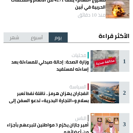
الحربية في أبين
منذ 10 دقائق
الأكثر قراءة
يوم
أسبوع
شهر
محليات
1
وزارة الصحة: إحالة صيدلي للمساءلة بعد
إساءته لمستفيد
السياسة
2
انفجاران يهزان هرمز.. ناقلة نفط تعبر
بسلام و«التجارة البحرية» تدعو السفن إلى
الحذر
الناس
3
أمير جازان يكرّم 3 مواطنين لتبرعهم بأجزاء
من أعضائهم