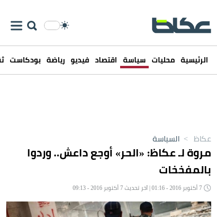
الرئيسية
محليات
سياسة
اقتصاد
فيديو
رياضة
بودكاست
ثق
عكاظ
>
السياسة
مروة لـ عكاظ: «الحر» أوجع داعش.. وردوا
بالمفخخات
7 أكتوبر 2016 - 01:16 | آخر تحديث 7 أكتوبر 2016 - 09:13