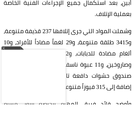
أبين، بعد استكمال جميع الإجراءات الفنية الخاصة
بعملية الإتلاف.
وشملت المواد التي جرى إتلافها 237 قذيفة متنوعة،
و3415 طلقة متنوعة، و29 لغماً مضاداً للأفراد، و10
ألغام مضادة للدبابات، و22 قنبلة يدوية متنوعة،
وصاروخين، و11 عبوة ناسفة، و212 سهماً صلباً، و16
صندوق حشوات دافعة تالفة، وبرميلين متفجرين،
إضافة إلى 315 فيوزاً متنوعاً.
وأوضح قائد فريق المهام الخاصة الأول مسام
المهندس منذر قاسم أحمد، في تصريح لمكتب
مسام الإعلامي، أن المواد التي تم إتلافها هي حصيلة