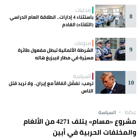
محليات
8
باستثناء 4 إدارات.. انطلاقة العام الدراسي
(الثلاثاء) القادم
منوعات
9
الشرطة الألمانية تبطل مفعول طائرة
مسيّرة في مطار لايبزيغ هاله
السياسة
10
ترمب: نفضّل اتفاقاً مع إيران.. ولا نريد قتل
الناس
عكاظ
>
السياسة
مشروع «مسام» يتلف 4271 من الألغام
والمخلفات الحربية في أبين