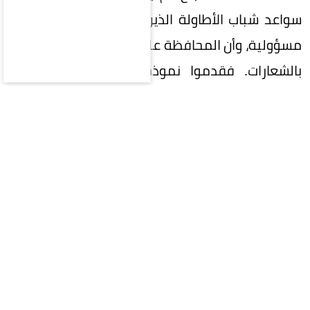
سواعد شباب الأطاولة الذين آمنوا بأن خدمة المكان
مسؤولية، وأن المحافظة على الموروث تبدأ بالعمل لا
بالشعارات. فقدموا نموذجاً مشرفاً في التنظيم
والتطوع والإبداع، حتى غدا المهرجان واجهة مشرقة
لمنطقة الباحة وللجنوب السعودي بأكمله. ويقف
خلف هذا النجاح رجال حملوا الفكرة بإيمان وصبر، وفي
مقدمتهم رئيس لجنة التنمية الاجتماعية بالأطاولة
المسؤول عن المهرجان الحسين بن عثمان الزهراني،
الذي استطاع مع فريق عمله أن يحول الحلم إلى واقع،
وأن يجعل من المهرجان موعداً سنوياً ينتظره آلاف
الزوار. ولم يكن النجاح نجاح شخص بقدر ما كان نجاح
فريق عرف كيف يعمل بصمت ويؤمن بأن الإنجاز