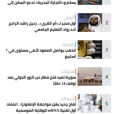
بسلام و«التجارة البحرية» تدعو السفن إلى
الحذر
الناس
2
أول مدير لـ«أم القرى».. رحيل راشد الراجح
أحد رواد التعليم الجامعي
اقتصاد
3
الذهب يواصل الصعود لأعلى مستوى في 7
أسابيع
منوعات
4
سورية تعيد فتح مطار دير الزور الدولي بعد
توقف 14 عامًا
منوعات
5
لقاح جديد يغيّر مواجهة الإنفلونزا.. اعتماد
أول تقنية mRNA للوقاية الموسمية