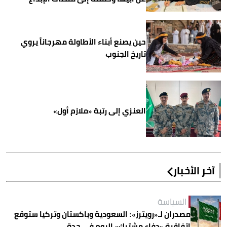
حين يصنع أبناء الأطاولة مهرجاناً يروي
تاريخ الجنوب
العنزي إلى رتبة «ملازم أول»
آخر الأخبار
السياسة
مصدران لـ«رويترز»: السعودية وباكستان وتركيا ستوقع
اتفاقية «دفاع مشترك» اليوم في جدة