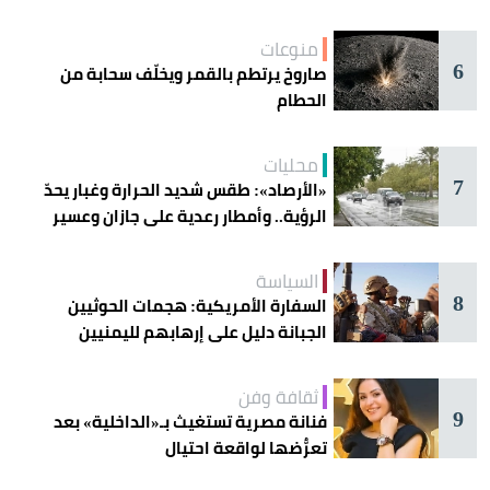
منوعات
6
صاروخ يرتطم بالقمر ويخلّف سحابة من
الحطام
محليات
7
«الأرصاد»: طقس شديد الحرارة وغبار يحدّ
الرؤية.. وأمطار رعدية على جازان وعسير
السياسة
8
السفارة الأمريكية: هجمات الحوثيين
الجبانة دليل على إرهابهم لليمنيين
ثقافة وفن
9
فنانة مصرية تستغيث بـ«الداخلية» بعد
تعرُّضها لواقعة احتيال