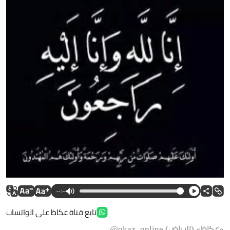
--:--
تابع قناة عكاظ على الواتساب
«عكاظ» (الرياض) okaz_online@