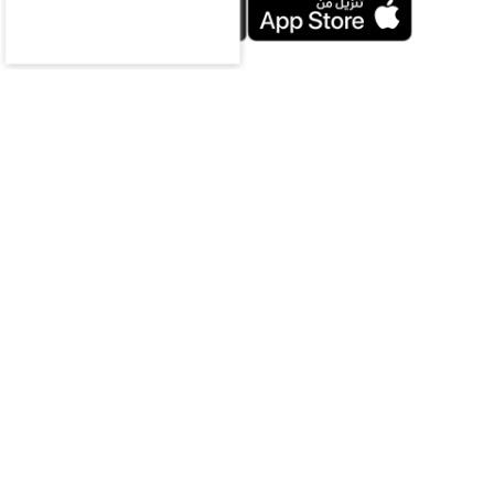
محليات
سياسة
اقتصاد
رياضة
ثقافة وفن
منوعات
مقالات
ملتيميديا
الرياضات
الإلكترونية
سعوديات
ازياء
سياحة
الناس
تحقيقات
تكنولوجيا
صوت المواطن
زوايا متخصصة
مركز المعلومات
فيديو
بودكاست
مباشر
الشروط والأحكام
حول المؤسسة
إدارة التحرير