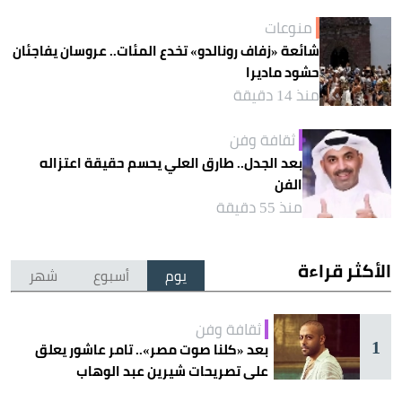
منوعات
شائعة «زفاف رونالدو» تخدع المئات.. عروسان يفاجئان
حشود ماديرا
منذ 14 دقيقة
ثقافة وفن
بعد الجدل.. طارق العلي يحسم حقيقة اعتزاله
الفن
منذ 55 دقيقة
الأكثر قراءة
يوم
أسبوع
شهر
ثقافة وفن
1
بعد «كلنا صوت مصر».. تامر عاشور يعلق
على تصريحات شيرين عبد الوهاب