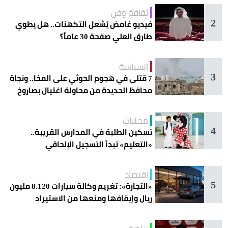
ثقافة وفن
2
فيديو غامض يُشعل التكهنات.. هل يطوي
طارق العلي صفحة 30 عاماً؟
السياسة
3
7 قتلى في هجوم الحوثي على المخا.. ونجاة
محافظ الحديدة من محاولة اغتيال بصاروخ
محليات
4
تسكين الطلبة في المدارس القريبة..
«التعليم» تبدأ التسجيل الإلحاقي
للمستجدين
اقتصاد
5
«التجارة»: تغريم وكالة سيارات 8.120 مليون
ريال وإيقافها ومنعها من الاستيراد