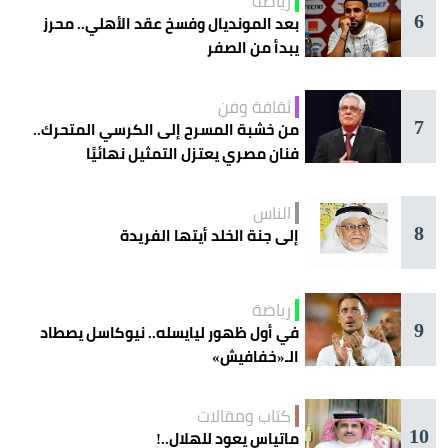
رياضة
6
بعد المونديال وفسخ عقد الأهلي.. محرز
يبدأ من الصفر
ثقافة وفن
7
من خشبة المسرح إلى الكرسي المتحرك..
فنان مصري يعتزل التمثيل نهائيًا
الناس
8
إلى جنة الخلد أيتها الفريدة
رياضة
9
في أول ظهور ليايسله.. نيوكاسل يصطاد
الـ«خفافيش»
كتاب ومقالات
10
ماتياس يعود للهلال..!