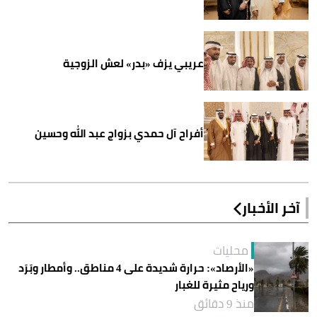
عريبي يزف «بدر» لعش الزوجية
أفراح آل حمدي بزواج عبد الله وحسين
آخر الأخبار
محليات
«الأرصاد»: حرارة شديدة على 4 مناطق.. وأمطار وبَرَد
ورياح مثيرة للغبار
منذ 9 دقائق